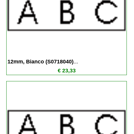
12mm, Bianco (S0718040)
...
€ 23,33