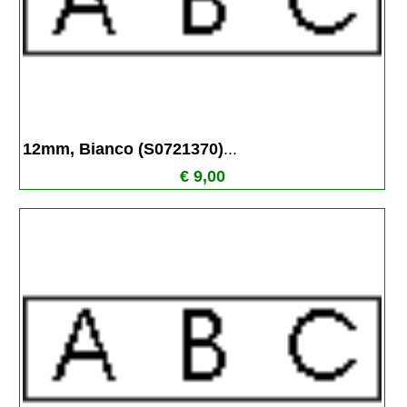
12mm, Bianco (S0721370)
...
€ 9,00