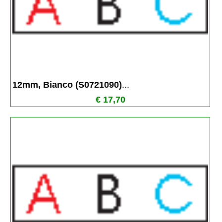
12mm, Bianco (S0721090)
...
€ 17,70