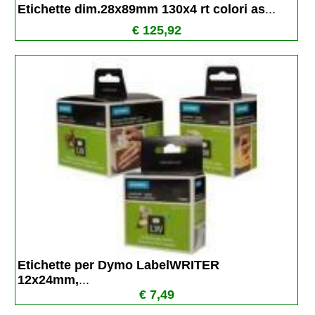
Etichette dim.28x89mm 130x4 rt colori as
...
€ 125,92
Etichette per Dymo LabelWRITER  
12x24mm,
...
€ 7,49