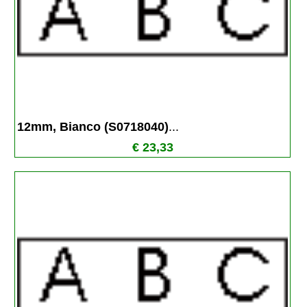
12mm, Bianco (S0718040)
...
€ 23,33