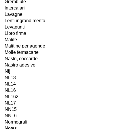
Grembiule
Intercalari
Lavagne
Lenti ingrandimento
Levapunti
Libro firma
Matite
Matitine per agende
Molle fermacarte
Nastri, coccarde
Nastro adesivo
Niji
NL13
NL14
NL16
NL162
NL17
NN15
NN16
Normografi
Notes