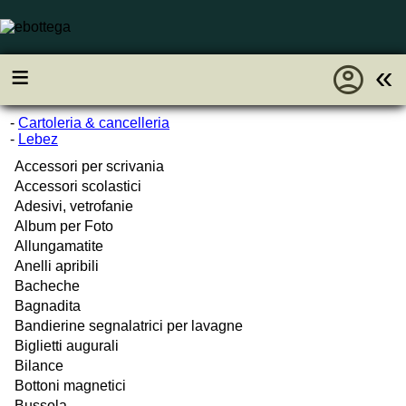
account_circle
≡
«
-
Cartoleria & cancelleria
-
Lebez
Accessori per scrivania
Accessori scolastici
Adesivi, vetrofanie
Album per Foto
Allungamatite
Anelli apribili
Bacheche
Bagnadita
Bandierine segnalatrici per lavagne
Biglietti augurali
Bilance
Bottoni magnetici
Bussola