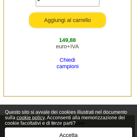
149,88
euro+IVA
Chiedi
campioni
Questo sito si avvale dei cookies illustrati nel documento
sulla
cookie policy
. Acconsenti alla memorizzazione dei
cookie facoltativi e di terze parti?
Accetta
Privacy Policy