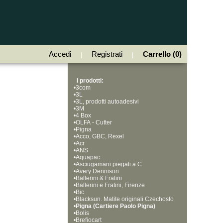
Accedi
Registrati
Carrello (0)
|
|
I prodotti:
•
3com
•
3L
•
3L, prodotti autoadesivi
•
3M
•
4 Box
•
OLFA - Cutter
•
Pigna
•
Acco, GBC, Rexel
•
Acr
•
ANS
•
Aquapac
•
Asciugamani piegati a C
•
Avery Dennison
•
Ballerini & Fratini
•
Ballerini e Fratini, Firenze
•
Bic
•
Blacksun. Matite originali Czechoslo
•
vakia, Bohemia Works
Pigna (Cartiere Paolo Pigna)
•
Bolis
•
Brefiocart