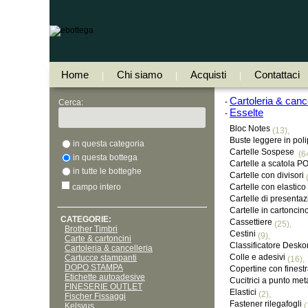
Home
Chi siamo
Acquisti
Contattaci
|
|
|
Cartoleria & cance
-
Cerca:
Esselte
-
Bloc Notes
(13),
Buste leggere in pol
in questa categoria
Cartelle Sospese
(64
in questa bottega
Cartelle a scatola
in tutte le botteghe
Cartelle con divisori
(
campo intero
Cartelle con elastico
Cartelle di presenta
Cartelle in cartoncin
CATEGORIE:
Cassettiere
(25),
Brother Timbri
Cestini
(9),
Carte & cartoncini
Classificatore Desko
Cartoleria & cancelleria
Colle e adesivi
Cartucce stampanti
(16),
DOPO STAMPA
Copertine con finestr
Etichette autoadesive
Cucitrici a punto met
FINESERIE OUTLET
Elastici
(2),
Fischer Fissaggi
Fastener rilegafogli
Kelsyus
(