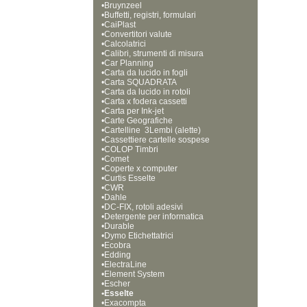
•
Bruynzeel
•
Buffetti, registri, formulari
•
CaiPlast
•
Convertitori valute
•
Calcolatrici
•
Calibri, strumenti di misura
•
Car Planning
•
Carta da lucido in fogli
•
Carta SQUADRATA
•
Carta da lucido in rotoli
•
Carta x fodera cassetti
•
Carta per Ink-jet
•
Carte Geografiche
•
Cartelline  3Lembi (alette)
•
Cassettiere cartelle sospese
•
COLOP Timbri
•
Comet
•
Coperte x computer
•
Curtis Esselte
•
CWR
•
Dahle
•
DC-FIX, rotoli adesivi
•
Detergente per informatica
•
Durable
•
Dymo Etichettatrici
•
Ecobra
•
Edding
•
ElectraLine
•
Element System
•
Escher
•
Esselte
•
Exacompta