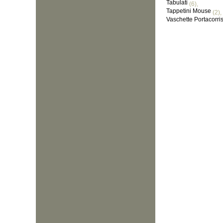
Tabulati
(6),
Tappetini Mouse
(2),
Vaschette Portacorr