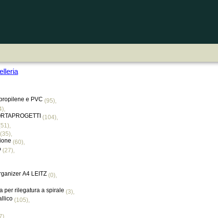
lleria
ipropilene e PVC
(95),
),
 PORTAPROGETTI
(104),
51),
(35),
zione
(60),
o
(27),
rganizer A4 LEITZ
(0),
a per rilegatura a spirale
(3),
allico
(105),
7),