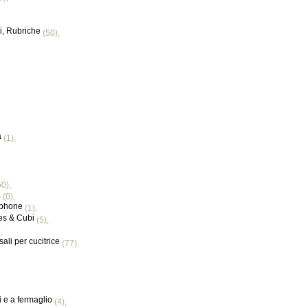
ri, Rubriche
(50),
a
(1),
0),
a
(0),
 phone
(1),
tes & Cubi
(5),
,
sali per cucitrice
(77),
 e a fermaglio
(4),