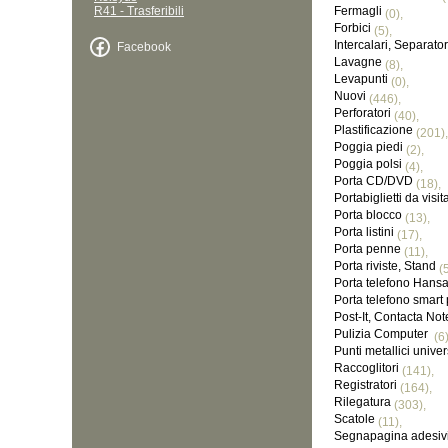
R41 - Trasferibili
Fermagli
(0),
Forbici
(5),
Intercalari, Separato
Facebook
Lavagne
(8),
Levapunti
(0),
Nuovi
(446),
Perforatori
(40),
Plastificazione
(201),
Poggia piedi
(2),
Poggia polsi
(4),
Porta CD/DVD
(18),
Portabiglietti da visit
Porta blocco
(13),
Porta listini
(17),
Porta penne
(11),
Porta riviste, Stand
(5
Porta telefono Hans
Porta telefono smart
Post-It, Contacta No
Pulizia Computer
(6)
Punti metallici univer
Raccoglitori
(141),
Registratori
(164),
Rilegatura
(303),
Scatole
(11),
Segnapagina adesivi