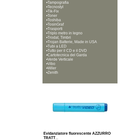
•
Tampografia
•
Tecnostyl
•
Tik-Fix
•
Toner
•
Toshiba
•
TosinGraf
•
Trasporti
•
Triplo metro in legno
•
Trodat, Timbri
•
Trojan Batterie, Made in USA
•
Tubi a LED
•
Tutto per il CD e il DVD
•
Cartotecnica del Garda
•
Verde Verticale
•
Vibo
•
Wiler
•
Zenith
Evidanziatore fluorescente AZZURRO
TRATT
...