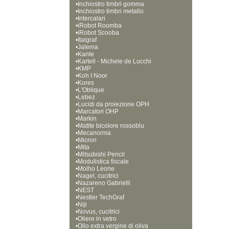
•
Inchiostro timbri gomma
•
Inchiostro timbri metallo
•
Intercalari
•
iRobot Roomba
•
iRobot Scooba
•
Italgraf
•
Jalema
•
Kante
•
Kartell - Michele de Lucchi
•
KMP
•
Koh I Noor
•
Kores
•
L'Oblique
•
Lebez
•
Lucidi da proiezione OPH
•
Marcatori OHP
•
Markin
•
Matite bicolore rossoblu
•
Mecanorma
•
Micron
•
Mita
•
Mitsubishi Pencil
•
Modulistica fiscale
•
Molho Leone
•
Nagel, cucitrici
•
Nazareno Gabrielli
•
NEST
•
Nestler TechGraf
•
Niji
•
Novus, cucitrici
•
Oliere in vetro
•
Olio extra vergine di oliva