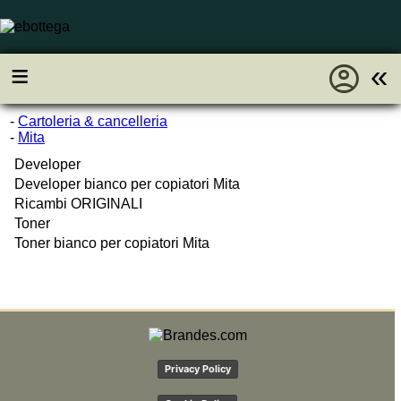
account_circle
≡
«
-
Cartoleria & cancelleria
-
Mita
Developer
Developer bianco per copiatori Mita
Ricambi ORIGINALI
Toner
Toner bianco per copiatori Mita
Privacy Policy