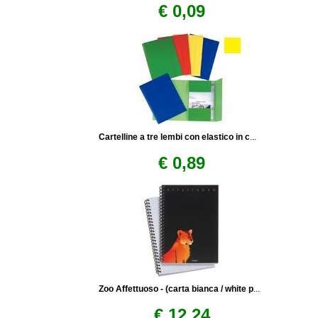
€ 0,09
Cartelline a tre lembi con elastico in c
...
€ 0,89
Zoo Affettuoso - (carta bianca / white p
...
€ 12,24