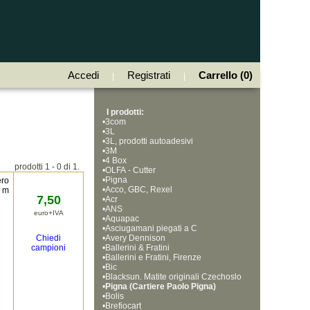
Accedi
Registrati
Carrello (0)
|
|
I prodotti:
•
3com
•
3L
•
3L, prodotti autoadesivi
•
3M
•
4 Box
prodotti 1 - 0 di 1.
•
OLFA - Cutter
•
Pigna
ero
•
Acco, GBC, Rexel
a m
7,50
•
Acr
•
ANS
euro+IVA
•
Aquapac
•
Asciugamani piegati a C
Chiedi
•
Avery Dennison
campioni
•
Ballerini & Fratini
•
Ballerini e Fratini, Firenze
•
Bic
•
Blacksun. Matite originali Czechoslo
•
vakia, Bohemia Works
Pigna (Cartiere Paolo Pigna)
•
Bolis
•
Brefiocart