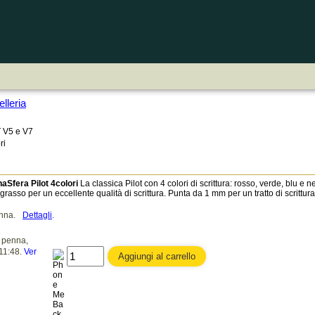
lleria
 V5 e V7
ri
aSfera Pilot 4colori
La classica Pilot con 4 colori di scrittura: rosso, verde, blu e n
 grasso per un eccellente qualità di scrittura. Punta da 1 mm per un tratto di scrittur
enna.
Dettagli
.
penna,
 11:48.
Ver