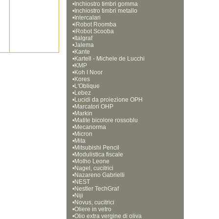
•
Inchiostro timbri gomma
•
Inchiostro timbri metallo
•
Intercalari
•
iRobot Roomba
•
iRobot Scooba
•
Italgraf
•
Jalema
•
Kante
•
Kartell - Michele de Lucchi
•
KMP
•
Koh I Noor
•
Kores
•
L'Oblique
•
Lebez
•
Lucidi da proiezione OPH
•
Marcatori OHP
•
Markin
•
Matite bicolore rossoblu
•
Mecanorma
•
Micron
•
Mita
•
Mitsubishi Pencil
•
Modulistica fiscale
•
Molho Leone
•
Nagel, cucitrici
•
Nazareno Gabrielli
•
NEST
•
Nestler TechGraf
•
Niji
•
Novus, cucitrici
•
Oliere in vetro
•
Olio extra vergine di oliva