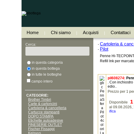
Home
Chi siamo
Acquisti
Contattaci
|
|
|
Cartoleria & cance
-
Cerca:
Pilot
-
Penne Hi-TECPOINT
Refill Ink per marcato
in questa categoria
in questa bottega
in tutte le botteghe
pil608274:
Penn
campo intero
. Con inchiostro
edio..
Prezzo per 1 p
CATEGORIE:
Brother Timbri
1
Disponibile
Carte & cartoncini
al 09.08.2026,
Cartoleria & cancelleria
ifica
Cartucce stampanti
DOPO STAMPA
Etichette autoadesive
FINESERIE OUTLET
Fischer Fissaggi
Kelsyus