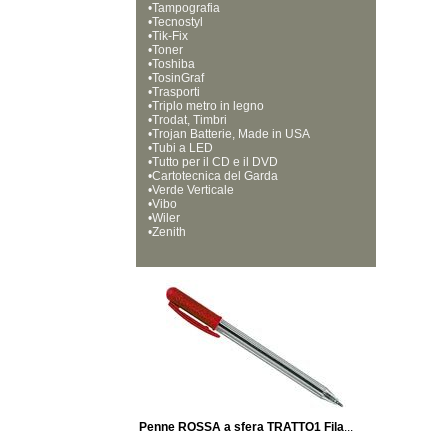
•
Tampografia
•
Tecnostyl
•
Tik-Fix
•
Toner
•
Toshiba
•
TosinGraf
•
Trasporti
•
Triplo metro in legno
•
Trodat, Timbri
•
Trojan Batterie, Made in USA
•
Tubi a LED
•
Tutto per il CD e il DVD
•
Cartotecnica del Garda
•
Verde Verticale
•
Vibo
•
Wiler
•
Zenith
Penne ROSSA a sfera TRATTO1 Fila
...