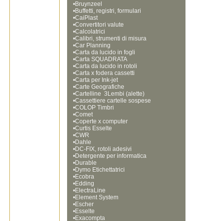
•
Bruynzeel
•
Buffetti, registri, formulari
•
CaiPlast
•
Convertitori valute
•
Calcolatrici
•
Calibri, strumenti di misura
•
Car Planning
•
Carta da lucido in fogli
•
Carta SQUADRATA
•
Carta da lucido in rotoli
•
Carta x fodera cassetti
•
Carta per Ink-jet
•
Carte Geografiche
•
Cartelline  3Lembi (alette)
•
Cassettiere cartelle sospese
•
COLOP Timbri
•
Comet
•
Coperte x computer
•
Curtis Esselte
•
CWR
•
Dahle
•
DC-FIX, rotoli adesivi
•
Detergente per informatica
•
Durable
•
Dymo Etichettatrici
•
Ecobra
•
Edding
•
ElectraLine
•
Element System
•
Escher
•
Esselte
•
Exacompta