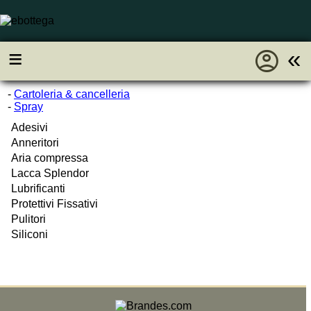
account_circle
≡
«
-
Cartoleria & cancelleria
-
Spray
Adesivi
Anneritori
Aria compressa
Lacca Splendor
Lubrificanti
Protettivi Fissativi
Pulitori
Siliconi