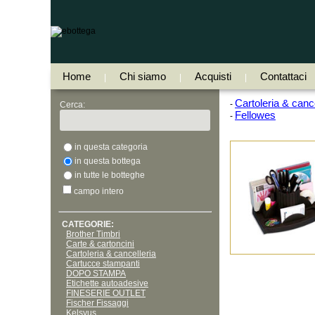
Home
Chi siamo
Acquisti
Contattaci
|
|
|
Cartoleria & cance
-
Cerca:
Fellowes
-
in questa categoria
in questa bottega
in tutte le botteghe
campo intero
CATEGORIE:
Brother Timbri
Carte & cartoncini
Cartoleria & cancelleria
Cartucce stampanti
DOPO STAMPA
Etichette autoadesive
FINESERIE OUTLET
Fischer Fissaggi
Kelsyus