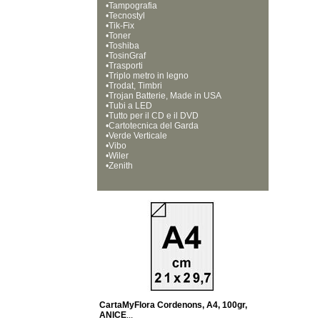
•
Tampografia
•
Tecnostyl
•
Tik-Fix
•
Toner
•
Toshiba
•
TosinGraf
•
Trasporti
•
Triplo metro in legno
•
Trodat, Timbri
•
Trojan Batterie, Made in USA
•
Tubi a LED
•
Tutto per il CD e il DVD
•
Cartotecnica del Garda
•
Verde Verticale
•
Vibo
•
Wiler
•
Zenith
CartaMyFlora Cordenons, A4, 100gr,
ANICE
...