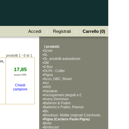
Accedi
Registrati
Carrello (0)
|
|
I prodotti:
•
3com
•
3L
prodotti 1 - 0 di 1.
•
3L, prodotti autoadesivi
cm,
•
3M
•
4 Box
17,85
•
OLFA - Cutter
•
Pigna
euro+IVA
•
Acco, GBC, Rexel
•
Acr
Chiedi
•
ANS
campioni
•
Aquapac
•
Asciugamani piegati a C
•
Avery Dennison
•
Ballerini & Fratini
•
Ballerini e Fratini, Firenze
•
Bic
•
Blacksun. Matite originali Czechoslo
•
vakia, Bohemia Works
Pigna (Cartiere Paolo Pigna)
•
Bolis
•
Brefiocart