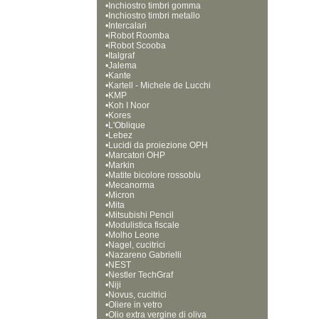
•
Inchiostro timbri gomma
•
Inchiostro timbri metallo
•
Intercalari
•
iRobot Roomba
•
iRobot Scooba
•
Italgraf
•
Jalema
•
Kante
•
Kartell - Michele de Lucchi
•
KMP
•
Koh I Noor
•
Kores
•
L'Oblique
•
Lebez
•
Lucidi da proiezione OPH
•
Marcatori OHP
•
Markin
•
Matite bicolore rossoblu
•
Mecanorma
•
Micron
•
Mita
•
Mitsubishi Pencil
•
Modulistica fiscale
•
Molho Leone
•
Nagel, cucitrici
•
Nazareno Gabrielli
•
NEST
•
Nestler TechGraf
•
Niji
•
Novus, cucitrici
•
Oliere in vetro
•
Olio extra vergine di oliva