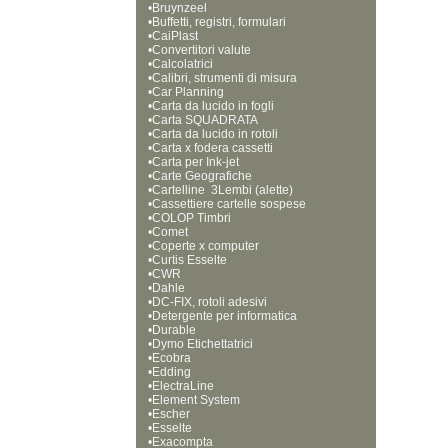
•
Bruynzeel
•
Buffetti, registri, formulari
•
CaiPlast
•
Convertitori valute
•
Calcolatrici
•
Calibri, strumenti di misura
•
Car Planning
•
Carta da lucido in fogli
•
Carta SQUADRATA
•
Carta da lucido in rotoli
•
Carta x fodera cassetti
•
Carta per Ink-jet
•
Carte Geografiche
•
Cartelline  3Lembi (alette)
•
Cassettiere cartelle sospese
•
COLOP Timbri
•
Comet
•
Coperte x computer
•
Curtis Esselte
•
CWR
•
Dahle
•
DC-FIX, rotoli adesivi
•
Detergente per informatica
•
Durable
•
Dymo Etichettatrici
•
Ecobra
•
Edding
•
ElectraLine
•
Element System
•
Escher
•
Esselte
•
Exacompta