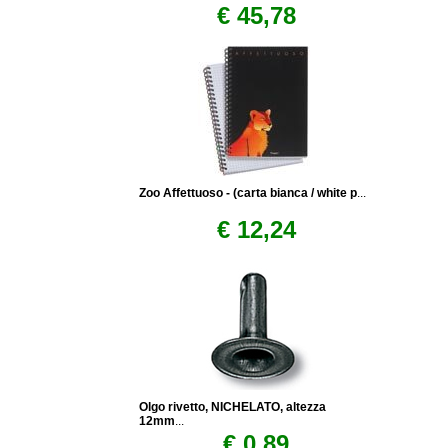
€ 45,78
Zoo Affettuoso - (carta bianca / white p
...
€ 12,24
Olgo rivetto, NICHELATO, altezza
12mm
...
€ 0,89