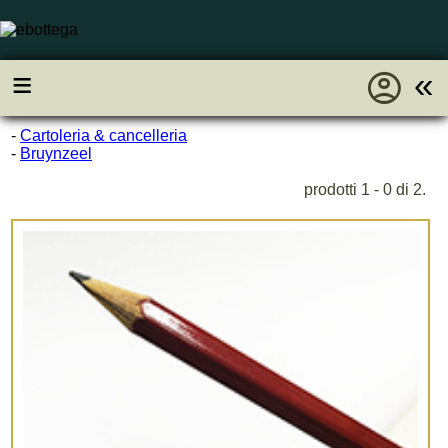
account_circle
≡
«
-
Cartoleria & cancelleria
-
Bruynzeel
prodotti 1 - 0 di 2.