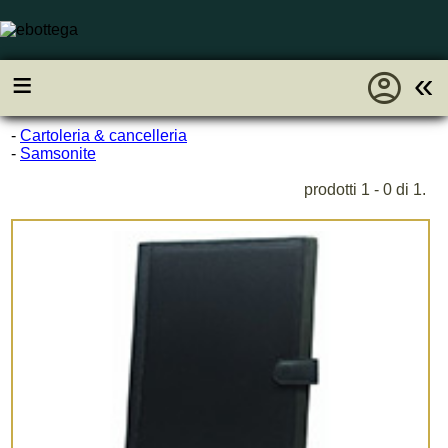
account_circle
≡
«
-
Cartoleria & cancelleria
-
Samsonite
prodotti 1 - 0 di 1.