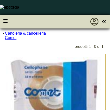
account_circle
≡
«
-
Cartoleria & cancelleria
-
Comet
prodotti 1 - 0 di 1.