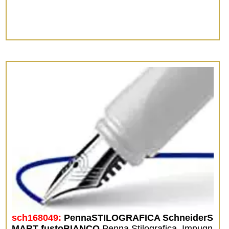
sch168049:
PennaSTILOGRAFICA SchneiderS
MART fustoBIANCO
Penna Stilografica. Impugn