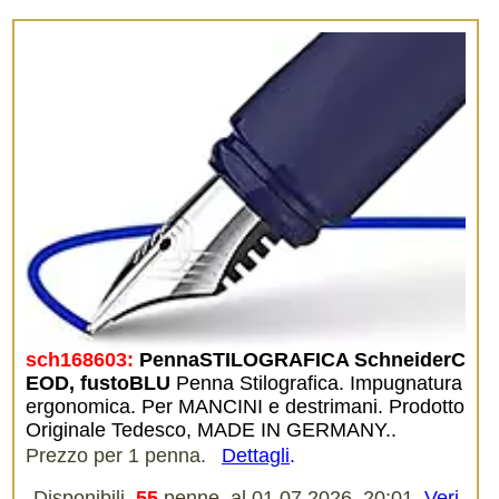
sch168603:
PennaSTILOGRAFICA SchneiderC
EOD, fustoBLU
Penna Stilografica. Impugnatura
ergonomica. Per MANCINI e destrimani. Prodotto
Originale Tedesco, MADE IN GERMANY..
Prezzo per 1 penna.
Dettagli
.
Disponibili
55
penne, al 01.07.2026, 20:01.
Veri