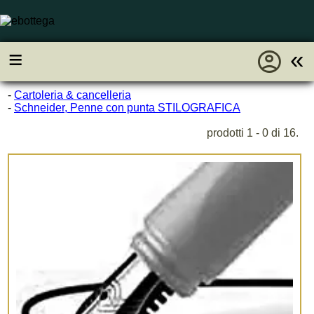
account_circle
≡
«
-
Cartoleria & cancelleria
-
Schneider, Penne con punta STILOGRAFICA
prodotti 1 - 0 di 16.