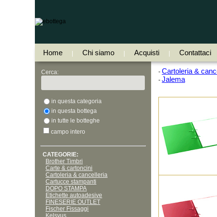
Home
Chi siamo
Acquisti
Contattaci
|
|
|
Cartoleria & cance
-
Cerca:
Jalema
-
in questa categoria
in questa bottega
in tutte le botteghe
campo intero
CATEGORIE:
Brother Timbri
Carte & cartoncini
Cartoleria & cancelleria
Cartucce stampanti
DOPO STAMPA
Etichette autoadesive
FINESERIE OUTLET
Fischer Fissaggi
Kelsyus