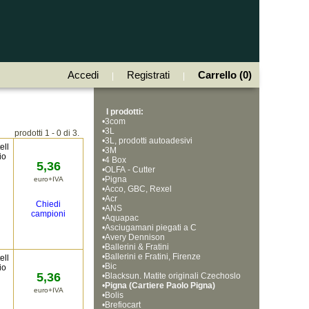
Accedi
Registrati
Carrello (0)
|
|
I prodotti:
•
3com
•
3L
prodotti 1 - 0 di 3.
•
3L, prodotti autoadesivi
ell
•
3M
io
•
4 Box
5,36
•
OLFA - Cutter
•
Pigna
euro+IVA
•
Acco, GBC, Rexel
•
Acr
Chiedi
•
ANS
campioni
•
Aquapac
•
Asciugamani piegati a C
•
Avery Dennison
•
Ballerini & Fratini
•
Ballerini e Fratini, Firenze
ell
•
Bic
io
5,36
•
Blacksun. Matite originali Czechoslo
•
vakia, Bohemia Works
Pigna (Cartiere Paolo Pigna)
euro+IVA
•
Bolis
•
Brefiocart