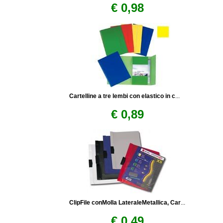
€ 0,98
Cartelline a tre lembi con elastico in c
...
€ 0,89
ClipFile conMolla LateraleMetallica, Car
...
€ 0,49