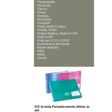
•
Tampografia
•
Tecnostyl
•
Tik-Fix
•
Toner
•
Toshiba
•
TosinGraf
•
Trasporti
•
Triplo metro in legno
•
Trodat, Timbri
•
Trojan Batterie, Made in USA
•
Tubi a LED
•
Tutto per il CD e il DVD
•
Cartotecnica del Garda
•
Verde Verticale
•
Vibo
•
Wiler
•
Zenith
ICE Scatola Portadocumenti, 60mm, in
pol
...