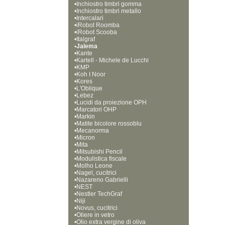
•
Inchiostro timbri gomma
•
Inchiostro timbri metallo
•
Intercalari
•
iRobot Roomba
•
iRobot Scooba
•
Italgraf
•
Jalema
•
Kante
•
Kartell - Michele de Lucchi
•
KMP
•
Koh I Noor
•
Kores
•
L'Oblique
•
Lebez
•
Lucidi da proiezione OPH
•
Marcatori OHP
•
Markin
•
Matite bicolore rossoblu
•
Mecanorma
•
Micron
•
Mita
•
Mitsubishi Pencil
•
Modulistica fiscale
•
Molho Leone
•
Nagel, cucitrici
•
Nazareno Gabrielli
•
NEST
•
Nestler TechGraf
•
Niji
•
Novus, cucitrici
•
Oliere in vetro
•
Olio extra vergine di oliva