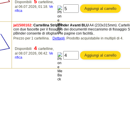
5
Disponibili
cartelline,
al 06.07.2026, 01:18.
Ve
rifica
jal1500102:
Cartellina StripBinder Avanti BLU
A4 (233x315mm). Cartell
con due fascette per il fissaggio dei documentiI meccanismo di fissaggio St
pBinder consente di sfogliare le pagine con facilità..
Prezzo per 1 cartellina.
Dettagli
.
Prodotto acquistabile in multipli di 4.
4
Disponibili
cartelline,
al 08.07.2026, 06:42.
Ve
rifica