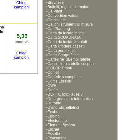
•
Bruynzeel
Chiedi
•
Buffetti, registri, formulari
campioni
•
CaiPlast
•
Convertitori valute
•
Calcolatrici
•
Calibri, strumenti di misura
ina
•
Car Planning
ri
•
Carta da lucido in fogli
5,36
•
Carta SQUADRATA
•
Carta da lucido in rotoli
euro+IVA
•
Carta x fodera cassetti
•
Carta per Ink-jet
Chiedi
•
Carte Geografiche
campioni
•
Cartelline  3Lembi (alette)
•
Cassettiere cartelle sospese
•
COLOP Timbri
•
Comet
•
Coperte x computer
•
Curtis Esselte
•
CWR
•
Dahle
•
DC-FIX, rotoli adesivi
•
Detergente per informatica
•
Durable
•
Dymo Etichettatrici
•
Ecobra
•
Edding
•
ElectraLine
•
Element System
•
Escher
•
Esselte
•
Exacompta