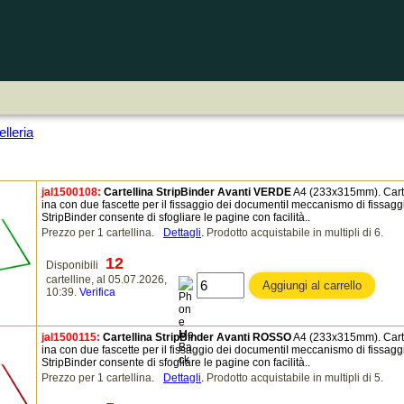
lleria
jal1500108:
Cartellina StripBinder Avanti VERDE
A4 (233x315mm). Cart
ina con due fascette per il fissaggio dei documentiI meccanismo di fissagg
StripBinder consente di sfogliare le pagine con facilità..
Prezzo per 1 cartellina.
Dettagli
.
Prodotto acquistabile in multipli di 6.
12
Disponibili
cartelline, al 05.07.2026,
10:39.
Verifica
jal1500115:
Cartellina StripBinder Avanti ROSSO
A4 (233x315mm). Cart
ina con due fascette per il fissaggio dei documentiI meccanismo di fissagg
StripBinder consente di sfogliare le pagine con facilità..
Prezzo per 1 cartellina.
Dettagli
.
Prodotto acquistabile in multipli di 5.