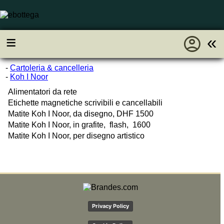
account_circle
≡
«
-
Cartoleria & cancelleria
-
Koh I Noor
Alimentatori da rete
Etichette magnetiche scrivibili e cancellabili
Matite Koh I Noor, da disegno, DHF 1500
Matite Koh I Noor, in grafite, flash, 1600
Matite Koh I Noor, per disegno artistico
Privacy Policy