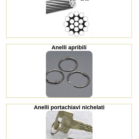
Anelli apribili
Anelli portachiavi nichelati