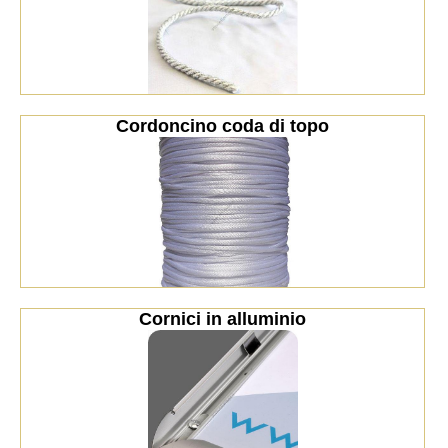
Cordoncino coda di topo
Cornici in alluminio