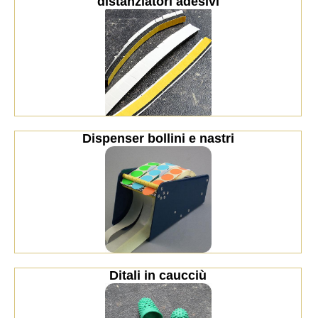
distanziatori adesivi
Dispenser bollini e nastri
Ditali in caucciù