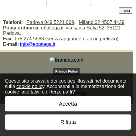
Telefoni:
Padova 049 5221 069
,
Milano 02 4507 4439
Posta ordinaria:
ebottega.it, via santa Sofia 52, 35121
Padova.
Fax:
178 274 5988 (senza aggiungere alcun prefisso)
E-mail:
info@ebottega.it
Privacy Policy
Questo sito si avvale dei cookies illustrati nel documento
Cookie Policy
sulla
cookie policy
. Acconsenti alla memorizzazione dei
cookie facoltativi e di terze parti?
Termini e Condizioni
Accetta
Rifiuta