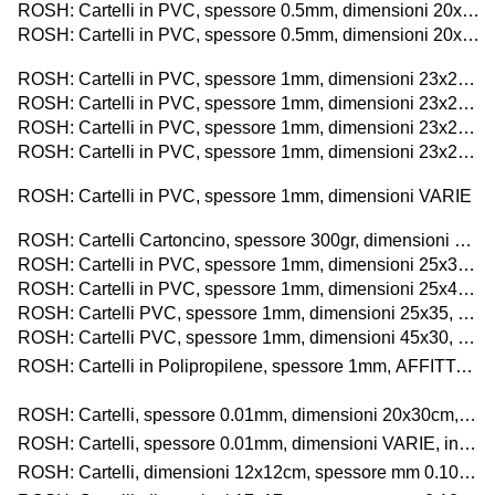
ROSH: Cartelli in PVC, spessore 0.5mm, dimensioni 20x30cm, d'obbligo
ROSH: Cartelli in PVC, spessore 0.5mm, dimensioni 20x30cm, d'informazione
ROSH: Cartelli in PVC, spessore 1mm, dimensioni 23x29cm, di pericolo
ROSH: Cartelli in PVC, spessore 1mm, dimensioni 23x29cm, di sicurezza
ROSH: Cartelli in PVC, spessore 1mm, dimensioni 23x29cm, di divieto
ROSH: Cartelli in PVC, spessore 1mm, dimensioni 23x29cm, d'obbligo
ROSH: Cartelli in PVC, spessore 1mm, dimensioni VARIE
ROSH: Cartelli Cartoncino, spessore 300gr, dimensioni 20x30, AFFITTASI e VENDESI
ROSH: Cartelli in PVC, spessore 1mm, dimensioni 25x35cm, stradali e condominiali
ROSH: Cartelli in PVC, spessore 1mm, dimensioni 25x45cm, stradali e condominiali
ROSH: Cartelli PVC, spessore 1mm, dimensioni 25x35, AFFITTASI e VENDESI
ROSH: Cartelli PVC, spessore 1mm, dimensioni 45x30, AFFITTASI e VENDESI
ROSH: Cartelli in Polipropilene, spessore 1mm, AFFITTASI e VENDESI,
V
ROSH: Cartelli, spessore 0.01mm, dimensioni 20x30cm, in
VI
ROSH: Cartelli, spessore 0.01mm, dimensioni VARIE, in
IN
ROSH: Cartelli, dimensioni 12x12cm, spessore mm 0.10,