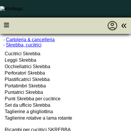
account_circle
≡
«
-
Cartoleria & cancelleria
-
Skrebba, cucitrici
Cucitrici Skrebba
Leggii Skrebba
Occhiellatrici Skrebba
Perforatori Skrebba
Plastificatrici Skrebba
Portatimbri Skrebba
Puntatrici Skrebba
Punti Skrebba per cucitrice
Set da ufficio Skrebba
Taglierine a ghigliottina
Taglierine rotative a lama rotante
Ricambi per cucitrici SKREBBA