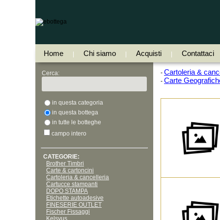
Home
Chi siamo
Acquisti
Contattaci
|
|
|
Cartoleria & cance
-
Cerca:
Carte Geografich
-
in questa categoria
in questa bottega
in tutte le botteghe
campo intero
CATEGORIE:
Brother Timbri
Carte & cartoncini
Cartoleria & cancelleria
Cartucce stampanti
DOPO STAMPA
Etichette autoadesive
FINESERIE OUTLET
Fischer Fissaggi
Kelsyus