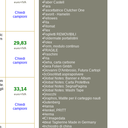
•
Faber Castell
euro+IVA
•
Fara
•
Fascettatrice Clutcher One
Chiedi
•
Favorit - Hamelin
campioni
•
Fellowes
•
Fila
•
Filomat
•
Flex
•
Foglietti REMOVIBILI
ic
•
Foldermate portalistini
im
29,83
•
Folex
•
Form, modulo continuo
euro+IVA
•
FRAGILE
•
Fraschini
•
Fria
Chiedi
•
Geha, carta carbone
campioni
•
Gera Folien Gmbh
•
Giovanni D'Ambrosio, Futura Cartopl
•
ast
3cGisoWatt aspirapolvere
•
Global Notes: Banner e Album 
 m
•
Global Notes: Carta Protettiva
le.
•
Global Notes: SegnaPagina 
33,14
gli
•
Global Notes: Washi Tape
•
Gnocchi
euro+IVA
•
Graphos, Matite per il carteggio nauti
•
co
Gutenberg
Chiedi
•
Hansa
campioni
•
Henkel, PRITT
•
Herma
•
ICI Imagedata
•
Ideal Taglierine Made in Germany
•
Inchiostro di china
e.