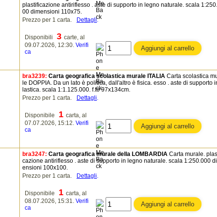
plastificazione antiriflesso . aste di supporto in legno naturale. scala 1:250
00 dimensioni 110x75.
Prezzo per 1 carta.
Dettagli
.
3
Disponibili
carte, al
09.07.2026, 12:30.
Verifi
ca
bra3239:
Carta geografica scolastica murale ITALIA
Carta scolastica m
le DOPPIA. Da un lato è politica, dall'altro è fisica. esso . aste di supporto i
lastica. scala 1:1.125.000. f.to 97x134cm.
Prezzo per 1 carta.
Dettagli
.
1
Disponibile
carta, al
07.07.2026, 15:12.
Verifi
ca
bra3247:
Carta geografica murale della LOMBARDIA
Carta murale. plast
cazione antiriflesso . aste di supporto in legno naturale. scala 1:250.000 d
ensioni 100x100.
Prezzo per 1 carta.
Dettagli
.
1
Disponibile
carta, al
08.07.2026, 15:31.
Verifi
ca