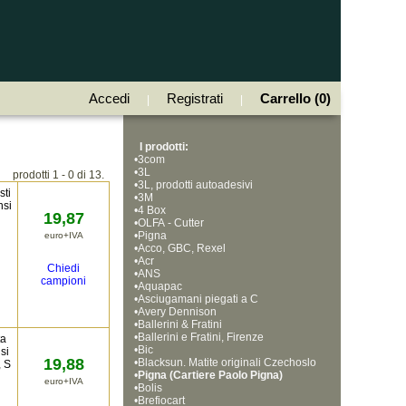
Accedi
Registrati
Carrello (0)
|
|
I prodotti:
•
3com
•
3L
prodotti 1 - 0 di 13.
•
3L, prodotti autoadesivi
sti
•
3M
nsi
•
4 Box
19,87
•
OLFA - Cutter
•
Pigna
euro+IVA
•
Acco, GBC, Rexel
•
Acr
Chiedi
•
ANS
campioni
•
Aquapac
•
Asciugamani piegati a C
•
Avery Dennison
•
Ballerini & Fratini
•
Ballerini e Fratini, Firenze
ta
•
Bic
si
19,88
•
Blacksun. Matite originali Czechoslo
, S
•
vakia, Bohemia Works
Pigna (Cartiere Paolo Pigna)
euro+IVA
•
Bolis
•
Brefiocart