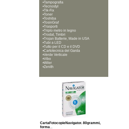
•
Tampografia
•
Tecnostyl
•
Tik-Fix
•
Toner
•
Toshiba
•
TosinGraf
•
Trasporti
•
Triplo metro in legno
•
Trodat, Timbri
•
Trojan Batterie, Made in USA
•
Tubi a LED
•
Tutto per il CD e il DVD
•
Cartotecnica del Garda
•
Verde Verticale
•
Vibo
•
Wiler
•
Zenith
CartaFotocopieNavigator. 80grammi,
forma
...