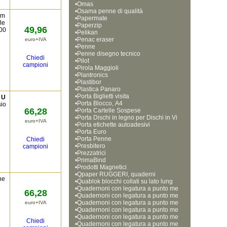
•
Omas
•
Osama penne di qualità
 m
•
Papermate
fle
•
Paperzip
49,96
.00
•
Pelikan
•
Penac eraser
euro+IVA
•
Penne
•
Penne disegno tecnico
Chiedi
•
Pilot
campioni
•
Pirola Maggioli
•
Plantronics
•
Plastibor
•
Plastica Panaro
•
Porta Biglietti visita
 U
•
Porta Blocco, A4
sio
66,28
•
Porta Cartelle Sospese
•
Porta Dischi in legno per Dischi in Vi
euro+IVA
•
nile da 33 e 45 giri
Porta etichette autoadesivi
•
Porta Euro
•
Porta Penne
Chiedi
•
Presbitero
campioni
•
Prezzatrici
•
PrimaBind
•
Prodotti Magnetici
•
Qpaper RUGGERI, quaderni
ne
•
Quablok blocchi collati su lato lung
•
o. Formato A4, 21x29,7cm
Quadernoni con legatura a punto me
66,28
•
tallico. Formato A4 (21x29,7cm). Qu
Quadernoni con legatura a punto me
•
adretti da 4mm
tallico. Formato A4 (21x29,7cm). Qu
Quadernoni con legatura a punto me
euro+IVA
•
adretti da 5mm
tallico. Formato A4 (21x29,7cm). Qu
Quadernoni con legatura a punto me
•
adretti da 5mm
tallico. Formato A4 (21x29,7cm). Rig
Quadernoni con legatura a punto me
Chiedi
•
atura A (1-2 elementare)
tallico. Formato A4 (21x29,7cm). Rig
Quadernoni con legatura a punto me