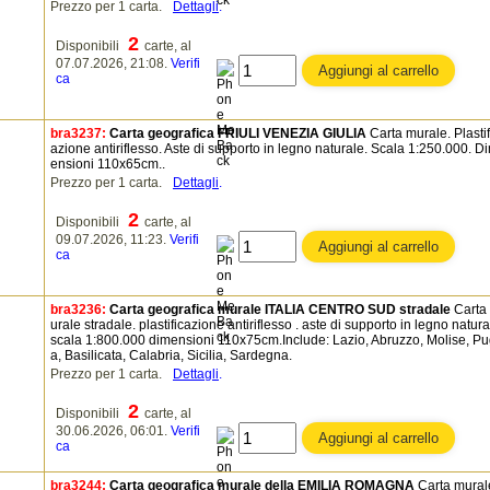
Prezzo per 1 carta.
Dettagli
.
2
Disponibili
carte, al
07.07.2026, 21:08.
Verifi
ca
bra3237:
Carta geografica FRIULI VENEZIA GIULIA
Carta murale. Plastif
azione antiriflesso. Aste di supporto in legno naturale. Scala 1:250.000. D
ensioni 110x65cm..
Prezzo per 1 carta.
Dettagli
.
2
Disponibili
carte, al
09.07.2026, 11:23.
Verifi
ca
bra3236:
Carta geografica murale ITALIA CENTRO SUD stradale
Carta
urale stradale. plastificazione antiriflesso . aste di supporto in legno natura
scala 1:800.000 dimensioni 110x75cm.Include: Lazio, Abruzzo, Molise, Pu
a, Basilicata, Calabria, Sicilia, Sardegna.
Prezzo per 1 carta.
Dettagli
.
2
Disponibili
carte, al
30.06.2026, 06:01.
Verifi
ca
bra3244:
Carta geografica murale della EMILIA ROMAGNA
Carta mural