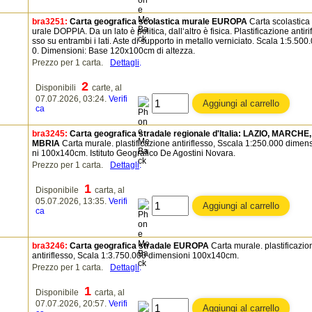
bra3251:
Carta geografica scolastica murale EUROPA
Carta scolastica
urale DOPPIA. Da un lato è politica, dall‘altro è fisica. Plastificazione antiri
sso su entrambi i lati. Aste di supporto in metallo verniciato. Scala 1:5.500
0. Dimensioni: Base 120x100cm di altezza.
Prezzo per 1 carta.
Dettagli
.
2
Disponibili
carte, al
07.07.2026, 03:24.
Verifi
ca
bra3245:
Carta geografica stradale regionale d'Italia: LAZIO, MARCHE,
MBRIA
Carta murale. plastificazione antiriflesso, Sscala 1:250.000 dimen
ni 100x140cm. Istituto Geografico De Agostini Novara.
Prezzo per 1 carta.
Dettagli
.
1
Disponibile
carta, al
05.07.2026, 13:35.
Verifi
ca
bra3246:
Carta geografica stradale EUROPA
Carta murale. plastificazio
antiriflesso, Scala 1:3.750.000 dimensioni 100x140cm.
Prezzo per 1 carta.
Dettagli
.
1
Disponibile
carta, al
07.07.2026, 20:57.
Verifi