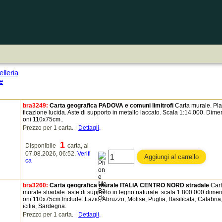
lleria
e
bra3249:
Carta geografica PADOVA e comuni limitrofi
Carta murale. Pla
ficazione lucida. Aste di supporto in metallo laccato. Scala 1:14.000. Dime
oni 110x75cm..
Prezzo per 1 carta.
Dettagli
.
1
Disponibile
carta, al
07.08.2026, 06:52.
Verifi
ca
bra3260:
Carta geografica murale ITALIA CENTRO NORD stradale
Car
murale stradale. aste di supporto in legno naturale. scala 1:800.000 dimen
oni 110x75cm.Include: Lazio, Abruzzo, Molise, Puglia, Basilicata, Calabria
icilia, Sardegna.
Prezzo per 1 carta.
Dettagli
.