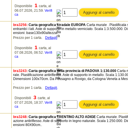
1
Disponibile
carta, al
06.07.2026, 21:59.
Verifi
ca
bra3256:
Carta geografica stradale EUROPA
Carta murale . Plastificata 
entrambi i lati. Aste di supporto in metallo verniciato. Scala 1:3.500.000. D
ensioni: base130x90altezza.
Prezzo per 1 carta.
Dettagli
.
1
Disponibile
carta, al
07.08.2026, 06:52.
Verifi
ca
bra3243:
Carta geografica della provincia di PADOVA 1:130.000
Carta 
rale. Plastificazione antiriflesso. Aste di supporto in metallo. Scala 1:130.0
Dimensioni 100x70cm. Da Possagno a Rovigo, da Cologna Veneta a Mes
.
Prezzo per 1 carta.
Dettagli
.
3
Disponibili
carte, al
07.07.2026, 18:37.
Verifi
ca
bra3248:
Carta geografica TRENTINO ALTO ADIGE
Carta murale. Plastif
azione antiriflesso. Aste di supporto in legno naturale. Scala 1:250.000. D
ensioni 80X90cm..