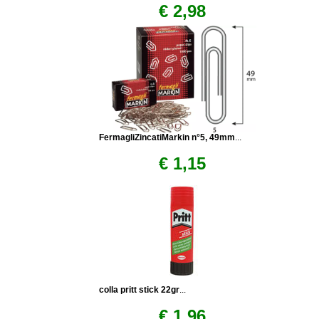
€ 2,98
FermagliZincatiMarkin n°5, 49mm
...
€ 1,15
colla pritt stick 22gr
...
€ 1,96