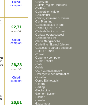
•
Bruynzeel
Chiedi
•
Buffetti, registri, formulari
campioni
•
CaiPlast
•
Convertitori valute
•
Calcolatrici
•
Calibri, strumenti di misura
su
•
Car Planning
im
•
Carta da lucido in fogli
22,71
•
Carta SQUADRATA
•
Carta da lucido in rotoli
euro+IVA
•
Carta x fodera cassetti
•
Carta per Ink-jet
Chiedi
•
Carte Geografiche
campioni
•
Cartelline  3Lembi (alette)
•
Cassettiere cartelle sospese
•
COLOP Timbri
•
Comet
•
Coperte x computer
mu
•
Curtis Esselte
00.
26,23
•
CWR
tre
•
Dahle
euro+IVA
•
DC-FIX, rotoli adesivi
•
Detergente per informatica
•
Durable
Chiedi
•
Dymo Etichettatrici
campioni
•
Ecobra
•
Edding
•
ElectraLine
•
Element System
ic
•
Escher
im
•
Esselte
26,51
•
Exacompta