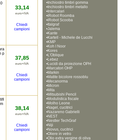
•
Inchiostro timbri gomma
.0
33,14
•
Inchiostro timbri metallo
•
Intercalari
euro+IVA
•
iRobot Roomba
•
iRobot Scooba
•
Italgraf
Chiedi
•
Jalema
campioni
•
Kante
•
Kartell - Michele de Lucchi
•
KMP
•
Koh I Noor
ura
•
Kores
n p
•
L'Oblique
37,85
•
Lebez
•
Lucidi da proiezione OPH
euro+IVA
•
Marcatori OHP
•
Markin
Chiedi
•
Matite bicolore rossoblu
campioni
•
Mecanorma
•
Micron
•
Mita
•
Mitsubishi Pencil
•
Modulistica fiscale
ifi
•
Molho Leone
im
38,14
•
Nagel, cucitrici
•
Nazareno Gabrielli
euro+IVA
•
NEST
•
Nestler TechGraf
•
Niji
Chiedi
•
Novus, cucitrici
campioni
•
Oliere in vetro
•
Olio extra vergine di oliva