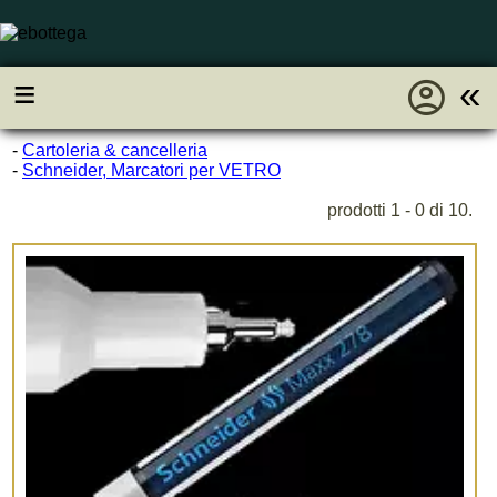
account_circle
≡
«
-
Cartoleria & cancelleria
-
Schneider, Marcatori per VETRO
prodotti 1 - 0 di 10.