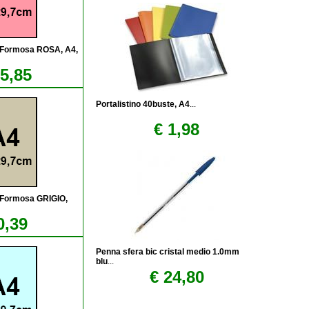
aFormosa ROSA, A4,
15,85
Portalistino 40buste, A4
...
€ 1,98
aFormosa GRIGIO,
0,39
Penna sfera bic cristal medio 1.0mm
blu
...
€ 24,80