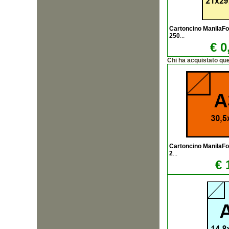
Cartoncino ManilaF
250
...
€ 0
Chi ha acquistato qu
Cartoncino ManilaF
2
...
€ 