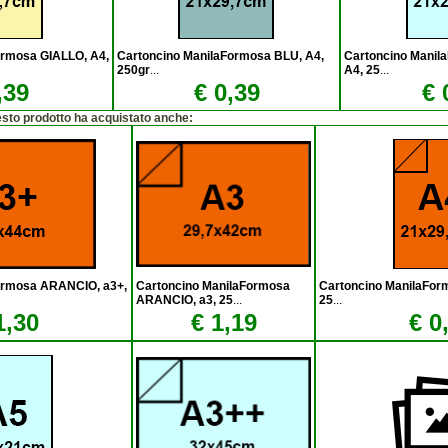
ormosa GIALLO, A4,
Cartoncino ManilaFormosa BLU, A4,
Cartoncino Mani
250gr
...
A4, 25
...
,39
€ 0,39
€ 
esto prodotto ha acquistato anche:
ormosa ARANCIO, a3+,
Cartoncino ManilaFormosa
Cartoncino ManilaFo
ARANCIO, a3, 25
...
25
...
1,30
€ 1,19
€ 0