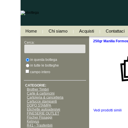
Home
Chi siamo
Acquisti
Contattaci
|
|
|
250gr Manilia Formos
Cerca:
in questa bottega
in tutte le botteghe
campo intero
CATEGORIE:
Brother Timbri
Carte & cartoncini
Cartoleria & cancelleria
Cartucce stampanti
DOPO STAMPA
Etichette autoadesive
Vedi prodotti simili
FINESERIE OUTLET
Fischer Fissaggi
Kelsyus
R41 - Trasferibili