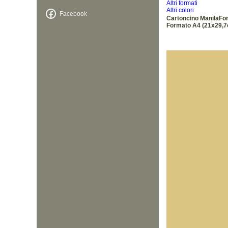
Altri formati
Altri colori
Facebook
Cartoncino ManilaF
Formato A4 (21x29,