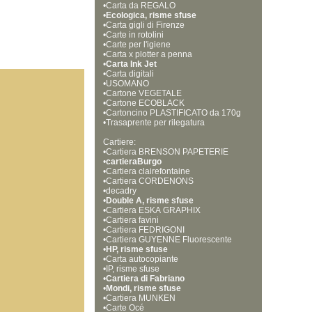
•
Carta da REGALO
•
Ecologica, risme sfuse
•
Carta gigli di Firenze
•
Carte in rotolini
•
Carte per l'igiene
•
Carta x plotter a penna
•
Carta Ink Jet
•
Carta digitali
•
USOMANO
•
Cartone VEGETALE
•
Cartone ECOBLACK
•
Cartoncino PLASTIFICATO da 170g
•
r a 730gr
Trasaprente per rilegatura
Cartiere:
•
Cartiera BRENSON PAPETERIE
•
cartieraBurgo
•
Cartiera clairefontaine
•
Cartiera CORDENONS
•
decadry
•
Double A, risme sfuse
•
Cartiera ESKA GRAPHIX
•
Cartiera favini
•
Cartiera FEDRIGONI
•
Cartiera GUYENNE Fluorescente
•
HP, risme sfuse
•
Carta autocopiante
•
IP, risme sfuse
•
Cartiera di Fabriano
•
Mondi, risme sfuse
•
Cartiera MUNKEN
•
Carte Océ