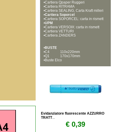
•
Cartiera Qpaper Ruggeri
•
Cartiera RITRAMA
•
Cartiera SEALING, Carta Kraft milleri
•
ghe
Cartiera Soporcel
•
Cartiera SOPORCEL: carta in rismett
•
e per fotocopie, stampe laser e ink je
UPM
•
t
Cartiera VERSOIX: carta in rismett
•
e per fotocopie, stampe laser, e ink j
Cartiera VETTURI 
•
et
Cartiera ZANDERS
•
BUSTE
•
C4            110x220mm
•
Q1            170x170mm
•
Buste Elco
Evidanziatore fluorescente AZZURRO
TRATT
...
€ 0,39