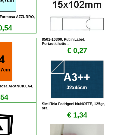
laFormosa AZZURRO,
0,54
8501-10300, Put in Label.
Portaetichette
...
€ 0,27
rmosa ARANCIO, A4,
,54
SimilTela Fedrigoni bluNOTTE, 125gr,
sra
...
€ 1,34