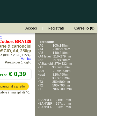
Accedi
Registrati
Carrello (0)
|
|
m)
Codice: BRA139
I prodotti:
•
A6            105x148mm
rte & cartoncini
•
A4            210x297mm
SCIO, A4, 250gr
•
A5            148x210mm
ne (09.07.2026, 11:24).
•
A4 letter   216x279mm
Verifica
•
A3            297x420mm
Prezzo per 1 foglio
•
A3tabloid  279x432mm
•
A3+         305x440mm
•
A3L          297x500mm
€ 0,39
•
sra3         320x450mm
ezzo:
•
SB           333x700mm
•
T3            350x500mm
•
T2            500x700mm
•
T1            700x1000mm
bile in multipli di 40.
•
BANNER    215x... mm
•
BANNER    297x... mm
•
BANNER    328x... mm