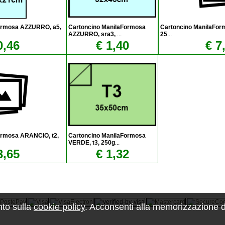
ormosa AZZURRO, a5,
Cartoncino ManilaFormosa
Cartoncino ManilaFor
AZZURRO, sra3,
...
25
...
0,46
€ 1,40
€ 7
ormosa ARANCIO, t2,
Cartoncino ManilaFormosa
VERDE, t3, 250g
...
3,65
€ 1,32
nto sulla
cookie policy
. Acconsenti alla memorizzazione dei