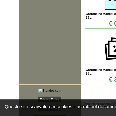
Cartoncino ManilaF
25
...
€ 
Cartoncino ManilaF
25
...
€ 
Privacy Policy
Questo sito si avvale dei cookies illustrati nel docume
Cookie Policy