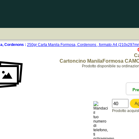
a, Cordenons :
250gr Carta Manila Formosa, Cordenons , formato A4 (210x297m
Ca
Cartoncino ManilaFormosa CAMO
Prodotto disponibile su ordinazio
Pr
Prodotto acquista