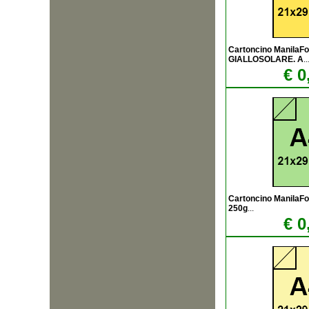
Cartoncino ManilaF
GIALLOSOLARE. A
..
€ 0
Cartoncino ManilaF
250g
...
€ 0