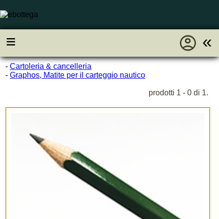
account_circle
≡
«
-
Cartoleria & cancelleria
-
Graphos, Matite per il carteggio nautico
prodotti 1 - 0 di 1.