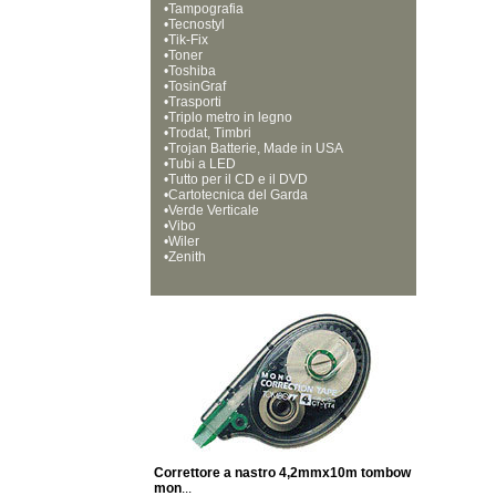
•
Tampografia
•
Tecnostyl
•
Tik-Fix
•
Toner
•
Toshiba
•
TosinGraf
•
Trasporti
•
Triplo metro in legno
•
Trodat, Timbri
•
Trojan Batterie, Made in USA
•
Tubi a LED
•
Tutto per il CD e il DVD
•
Cartotecnica del Garda
•
Verde Verticale
•
Vibo
•
Wiler
•
Zenith
Correttore a nastro 4,2mmx10m tombow
mon
...