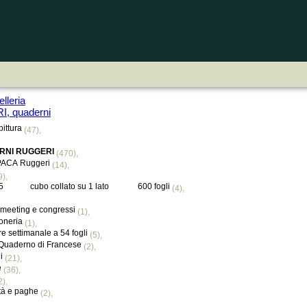
lleria
, quaderni
ittura
(47),
RNI RUGGERI
(470),
OPACA Ruggeri
(14),
9),
1x6,5 cubo collato su 1 lato 600 fogli
(4),
r meeting e congressi
(1),
oneria
(1),
re settimanale a 54 fogli
(5),
 Quaderno di Francese
(2),
i
(21),
e
(36),
2),
tà e paghe
(2),