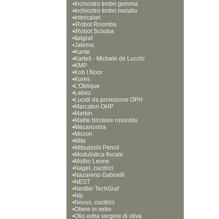
•
Inchiostro timbri gomma
•
Inchiostro timbri metallo
•
Intercalari
•
iRobot Roomba
•
iRobot Scooba
•
Italgraf
•
Jalema
•
Kante
•
Kartell - Michele de Lucchi
•
KMP
•
Koh I Noor
•
Kores
•
L'Oblique
•
Lebez
•
Lucidi da proiezione OPH
•
Marcatori OHP
•
Markin
•
Matite bicolore rossoblu
•
Mecanorma
•
Micron
•
Mita
•
Mitsubishi Pencil
•
Modulistica fiscale
•
Molho Leone
•
Nagel, cucitrici
•
Nazareno Gabrielli
•
NEST
•
Nestler TechGraf
•
Niji
•
Novus, cucitrici
•
Oliere in vetro
•
Olio extra vergine di oliva