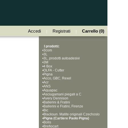
Accedi
Registrati
Carrello (0)
|
|
I prodotti:
•
3com
•
3L
•
3L, prodotti autoadesivi
•
3M
•
4 Box
•
OLFA - Cutter
•
Pigna
•
Acco, GBC, Rexel
•
Acr
•
ANS
•
Aquapac
•
Asciugamani piegati a C
•
Avery Dennison
•
Ballerini & Fratini
•
Ballerini e Fratini, Firenze
•
Bic
•
Blacksun. Matite originali Czechoslo
•
vakia, Bohemia Works
Pigna (Cartiere Paolo Pigna)
•
Bolis
•
Brefiocart