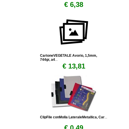
€ 6,38
CartoneVEGETALE Avorio, 1,5mm,
744gr, a4
...
€ 13,81
ClipFile conMolla LateraleMetallica, Car
...
€ 0,49