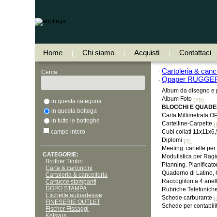
Home
Chi siamo
Acquisti
Contattaci
|
|
|
Cartoleria & cance
-
Cerca:
Qpaper RUGGERI
-
Album da disegno e p
Album Foto
(25),
in questa categoria
BLOCCHI E QUADE
in questa bottega
Carta Millimetrata 
in tutte le botteghe
Cartelline-Carpette
(
campo intero
Cubi collati 11x1
Diplomi
(3),
Meeting: cartelle pe
CATEGORIE:
Modulistica per Ragi
Brother Timbri
Planning. Pianificato
Carte & cartoncini
Quaderno di Latino,
Cartoleria & cancelleria
Raccoglitori a 4 anell
Cartucce stampanti
DOPO STAMPA
Rubriche Telefonich
Etichette autoadesive
Schede carburante
(
FINESERIE OUTLET
Schede per contabili
Fischer Fissaggi
Kelsyus