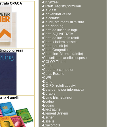
•
Bruynzeel
metrata OPACA
•
Buffetti, registri, formulari
•
CaiPlast
•
Convertitori valute
•
Calcolatrici
•
Calibri, strumenti di misura
•
Car Planning
•
Carta da lucido in fogli
•
Carta SQUADRATA
•
Carta da lucido in rotoli
•
Carta x fodera cassetti
•
Carta per Ink-jet
•
Carte Geografiche
ting,congressi
•
Cartelline  3Lembi (alette)
•
Cassettiere cartelle sospese
•
COLOP Timbri
•
Comet
•
Coperte x computer
•
Curtis Esselte
•
CWR
•
Dahle
•
DC-FIX, rotoli adesivi
•
Detergente per informatica
•
Durable
ri a 4 anelli
•
Dymo Etichettatrici
•
Ecobra
•
Edding
•
ElectraLine
•
Element System
•
Escher
•
Esselte
•
Exacompta