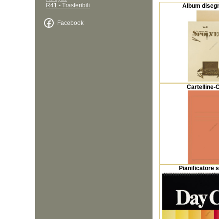
R41 - Trasferibili
Album disegn
Facebook
Cartelline-
Pianificatore 