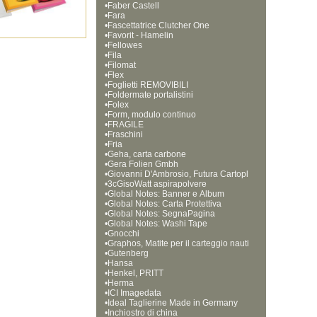
•
Faber Castell
•
Fara
•
Fascettatrice Clutcher One
•
Favorit - Hamelin
•
Fellowes
•
Fila
•
Filomat
•
Flex
•
Foglietti REMOVIBILI
•
Foldermate portalistini
•
Folex
•
Form, modulo continuo
•
FRAGILE
•
Fraschini
•
Fria
•
Geha, carta carbone
•
Gera Folien Gmbh
•
Giovanni D'Ambrosio, Futura Cartopl
•
ast
3cGisoWatt aspirapolvere
•
Global Notes: Banner e Album 
•
Global Notes: Carta Protettiva
•
Global Notes: SegnaPagina 
•
Global Notes: Washi Tape
•
Gnocchi
•
Graphos, Matite per il carteggio nauti
•
co
Gutenberg
•
Hansa
•
Henkel, PRITT
•
Herma
•
ICI Imagedata
•
Ideal Taglierine Made in Germany
•
Inchiostro di china