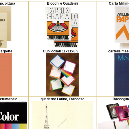
o, pittura
Blocchi e Quaderni
Carta Milli
Carpette
Cubi collati 11x11x6,5
cartelle mee
settimanale
quaderno Latino, Francese
Raccoglito