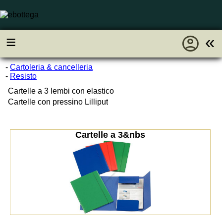
account_circle
≡
«
-
Cartoleria & cancelleria
-
Resisto
Cartelle a 3 lembi con elastico
Cartelle con pressino Lilliput
Cartelle a 3&nbs