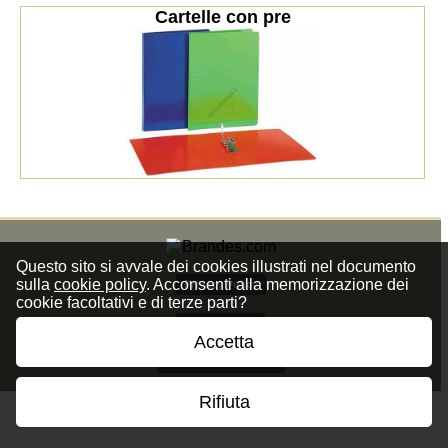
Cartelle con pre
Questo sito si avvale dei cookies illustrati nel documento
sulla
cookie policy
. Acconsenti alla memorizzazione dei
Privacy Policy
cookie facoltativi e di terze parti?
Cookie Policy
Accetta
Termini e Condizioni
Rifiuta