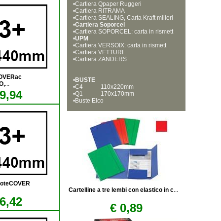
•
Cartiera Qpaper Ruggeri
•
Cartiera RITRAMA
•
Cartiera SEALING, Carta Kraft milleri
•
ghe
Cartiera Soporcel
•
Cartiera SOPORCEL: carta in rismett
•
e per fotocopie, stampe laser e ink je
UPM
•
t
Cartiera VERSOIX: carta in rismett
•
e per fotocopie, stampe laser, e ink j
Cartiera VETTURI 
•
et
Cartiera ZANDERS
COVERac
•
BUSTE
O,
...
•
C4            110x220mm
9,94
•
Q1            170x170mm
•
Buste Elco
akoteCOVER
Cartelline a tre lembi con elastico in c
...
6,42
€ 0,89