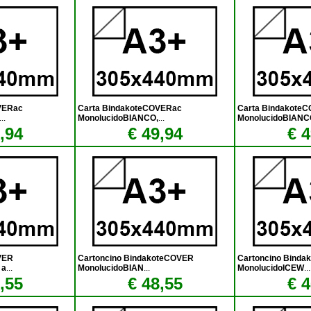
VERac
Carta BindakoteCOVERac
Carta Bindakote
...
MonolucidoBIANCO,
...
MonolucidoBIANC
,94
€ 49,94
€ 4
VER
Cartoncino BindakoteCOVER
Cartoncino Bind
 a
...
MonolucidoBIAN
...
MonolucidoICEW
...
,55
€ 48,55
€ 4