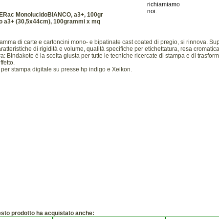
ERac MonolucidoBIANCO, a3+, 100gr
to a3+ (30,5x44cm), 100grammi x mq
gamma di carte e cartoncini mono- e bipatinate cast coated di pregio, si rinnova. Sup
ratteristiche di rigidità e volume, qualità specifiche per etichettatura, resa cromatic
a: Bindakote è la scelta giusta per tutte le tecniche ricercate di stampa e di trasform
fetto.
a per stampa digitale su presse hp indigo e Xeikon.
esto prodotto ha acquistato anche: