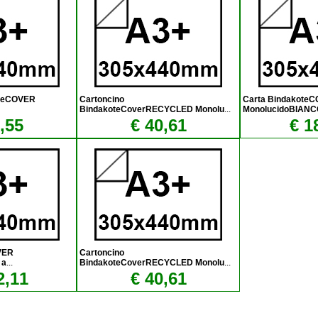
oteCOVER
Cartoncino
Carta Bindakote
BindakoteCoverRECYCLED Monolu
...
MonolucidoBIANC
,55
€ 40,61
€ 1
VER
Cartoncino
 a
...
BindakoteCoverRECYCLED Monolu
...
2,11
€ 40,61