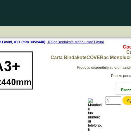
o Favini, A3+ (mm 305x440):
100gr Bindakote Monolucido Favini
Cod
Ca
Carta BindakoteCOVERac Monoluci
Prodotto disponibile su ordinazio
Prezzo per c
Prez