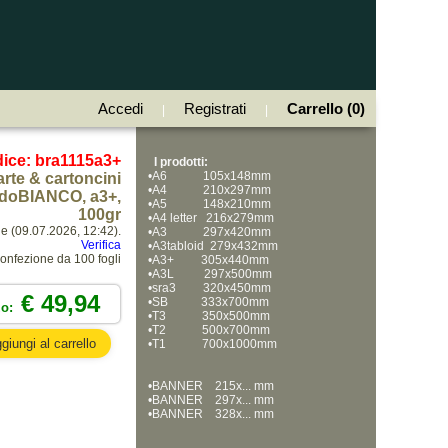
Accedi
Registrati
Carrello (0)
|
|
ice: bra1115a3+
I prodotti:
•
A6            105x148mm
rte & cartoncini
•
A4            210x297mm
doBIANCO, a3+,
•
A5            148x210mm
100gr
•
A4 letter   216x279mm
ne (09.07.2026, 12:42).
•
A3            297x420mm
Verifica
•
A3tabloid  279x432mm
onfezione da 100 fogli
•
A3+         305x440mm
•
A3L          297x500mm
•
sra3         320x450mm
€ 49,94
•
SB           333x700mm
zo:
•
T3            350x500mm
•
T2            500x700mm
•
T1            700x1000mm
•
BANNER    215x... mm
•
BANNER    297x... mm
•
BANNER    328x... mm