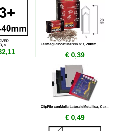
COVER
FermagliZincatiMarkin n°3, 28mm,
...
O, a
...
82,11
€ 0,39
ClipFile conMolla LateraleMetallica, Car
...
€ 0,49