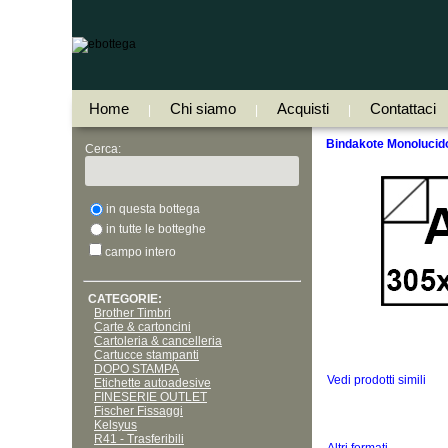
Home
Chi siamo
Acquisti
Contattaci
|
|
|
Bindakote Monolucid
Cerca:
in questa bottega
in tutte le botteghe
campo intero
CATEGORIE:
Brother Timbri
Carte & cartoncini
Cartoleria & cancelleria
Cartucce stampanti
DOPO STAMPA
Vedi prodotti simili
Etichette autoadesive
FINESERIE OUTLET
Fischer Fissaggi
Kelsyus
R41 - Trasferibili