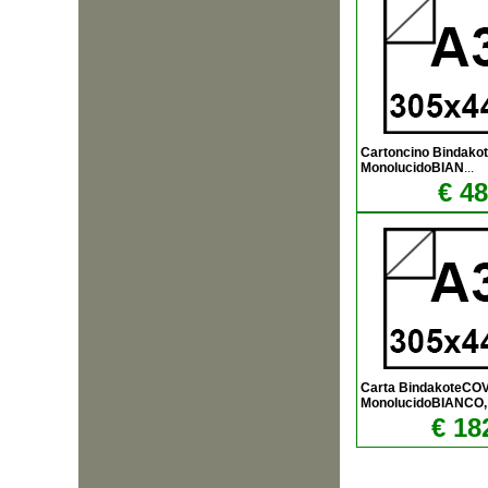
Cartoncino Bindak
MonolucidoBIAN
...
€ 48
Carta BindakoteCO
MonolucidoBIANCO,
€ 18