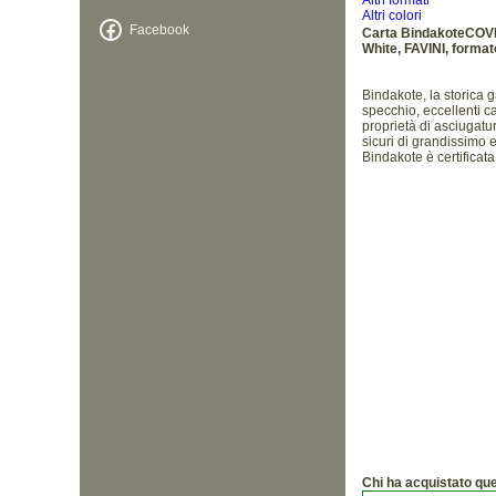
Altri formati
Altri colori
Facebook
Carta BindakoteCOV
White, FAVINI, forma
Bindakote, la storica 
specchio, eccellenti ca
proprietà di asciugatur
sicuri di grandissimo ef
Bindakote è certificat
Chi ha acquistato qu