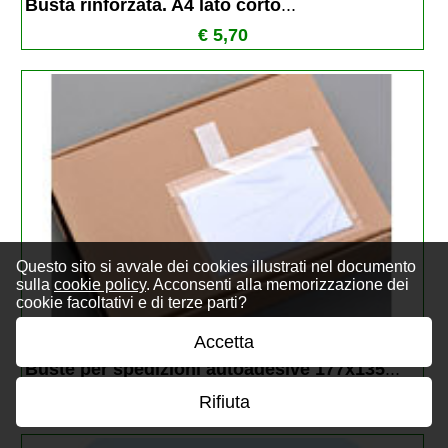
Busta rinforzata. A4 lato corto
...
€ 5,70
Questo sito si avvale dei cookies illustrati nel documento
sulla
cookie policy
. Acconsenti alla memorizzazione dei
cookie facoltativi e di terze parti?
Accetta
Buste per spedizioni autoadesive 177x135
...
€ 0,13
Rifiuta