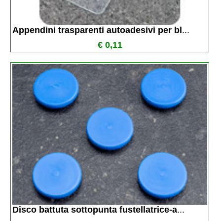
Appendini trasparenti autoadesivi per bl
...
€ 0,11
Disco battuta sottopunta fustellatrice-a
...