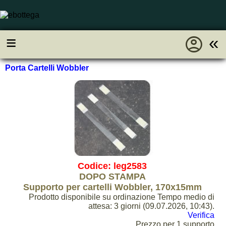
account_circle
≡
«
Porta Cartelli Wobbler
Codice: leg2583
DOPO STAMPA
Supporto per cartelli Wobbler, 170x15mm
Prodotto disponibile su ordinazione Tempo medio di
attesa: 3 giorni (09.07.2026, 10:43).
Verifica
Prezzo per 1 supporto