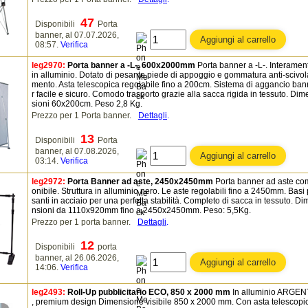
47
Disponibili
Porta
banner, al 07.07.2026,
08:57.
Verifica
leg2970:
Porta banner a -L-, 600x2000mm
Porta banner a -L-. Interamen
in alluminio. Dotato di pesante piede di appoggio e gommatura anti-scivol
mento. Asta telescopica regolabile fino a 200cm. Sistema di aggancio ba
r facile e sicuro. Comodo trasporto grazie alla sacca rigida in tessuto. Dim
sioni 60x200cm. Peso 2,8 Kg.
Prezzo per 1 Porta banner.
Dettagli
.
13
Disponibili
Porta
banner, al 07.08.2026,
03:14.
Verifica
leg2972:
Porta Banner ad aste, 2450x2450mm
Porta banner ad aste co
onibile. Struttura in alluminio nero. Le aste regolabili fino a 2450mm. Basi
santi in acciaio per una perfetta stabilità. Completo di sacca in tessuto. Di
nsioni da 1110x920mm fino a 2450x2450mm. Peso: 5,5Kg.
Prezzo per 1 porta banner.
Dettagli
.
12
Disponibili
porta
banner, al 26.06.2026,
14:06.
Verifica
leg2493:
Roll-Up pubblicitario ECO, 850 x 2000 mm
In alluminio ARGE
, premium design Dimensione visibile 850 x 2000 mm. Con asta telescopi