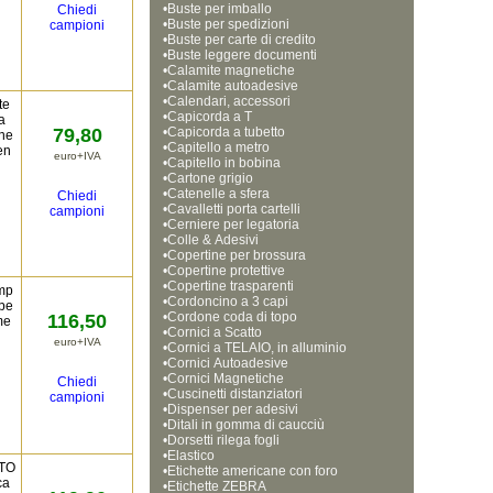
•
Buste per imballo
Chiedi
•
Buste per spedizioni
campioni
•
Buste per carte di credito
•
Buste leggere documenti
•
Calamite magnetiche
•
Calamite autoadesive
•
Calendari, accessori
te
•
Capicorda a T
a
79,80
•
Capicorda a tubetto
nne
•
Capitello a metro
en
euro+IVA
•
Capitello in bobina
•
Cartone grigio
•
Catenelle a sfera
Chiedi
•
Cavalletti porta cartelli
campioni
•
Cerniere per legatoria
•
Colle & Adesivi
•
Copertine per brossura
•
Copertine protettive
•
Copertine trasparenti
mp
•
Cordoncino a 3 capi
 pe
•
Cordone coda di topo
116,50
me
•
Cornici a Scatto
euro+IVA
•
Cornici a TELAIO, in alluminio
•
Cornici Autoadesive
•
Cornici Magnetiche 
Chiedi
•
Cuscinetti distanziatori
campioni
•
Dispenser per adesivi
•
Ditali in gomma di caucciù
•
Dorsetti rilega fogli
•
Elastico
NTO
•
Etichette americane con foro
ca
•
Etichette ZEBRA