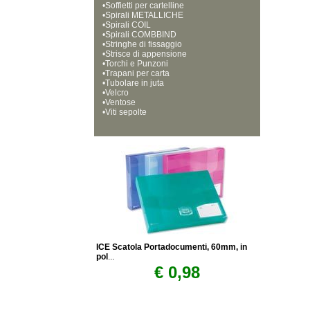
•
Soffietti per cartelline
•
Spirali METALLICHE
•
Spirali COIL
•
Spirali COMBBIND
•
Stringhe di fissaggio
•
Strisce di appensione
•
Torchi e Punzoni
•
Trapani per carta
•
Tubolare in juta
•
Velcro
•
Ventose
•
Viti sepolte
ICE Scatola Portadocumenti, 60mm, in
pol
...
€ 0,98