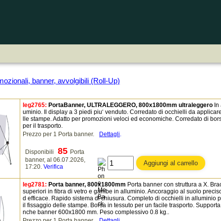
mozionali, banner, avvolgibili (Roll-Up)
leg2765:
PortaBanner, ULTRALEGGERO, 800x1800mm ultraleggero
In 
uminio. Il display a 3 piedi piu‘ venduto. Corredato di occhielli da applicar
lle stampe. Adatto per promozioni veloci ed economiche. Corredato di bor
per il trasporto.
Prezzo per 1 Porta banner.
Dettagli
.
85
Disponibili
Porta
banner, al 06.07.2026,
17:20.
Verifica
leg2781:
Porta banner, 800x1800mm
Porta banner con struttura a X. Bra
superiori in fibra di vetro e gambe in alluminio. Ancoraggio al suolo precis
d efficace. Rapido sistema di chiusura. Completo di occhielli in alluminio 
il fissaggio delle stampe. Borsa in tessuto per un facile trasporto. Supporta
nche banner 600x1800 mm. Peso complessivo 0.8 kg..
Prezzo per 1 Porta banner.
Dettagli
.