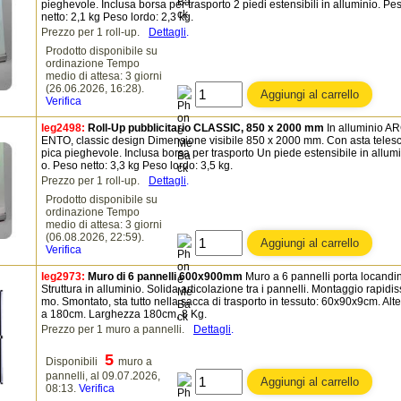
pieghevole. Inclusa borsa per trasporto 2 piedi estensibili in alluminio. Pe
netto: 2,1 kg Peso lordo: 2,3 kg.
Prezzo per 1 roll-up.
Dettagli
.
Prodotto disponibile su
ordinazione Tempo
medio di attesa: 3 giorni
(26.06.2026, 16:28).
Verifica
leg2498:
Roll-Up pubblicitario CLASSIC, 850 x 2000 mm
In alluminio A
ENTO, classic design Dimensione visibile 850 x 2000 mm. Con asta teles
pica pieghevole. Inclusa borsa per trasporto Un piede estensibile in allumi
o. Peso netto: 3,3 kg Peso lordo: 3,5 kg.
Prezzo per 1 roll-up.
Dettagli
.
Prodotto disponibile su
ordinazione Tempo
medio di attesa: 3 giorni
(06.08.2026, 22:59).
Verifica
leg2973:
Muro di 6 pannelli 600x900mm
Muro a 6 pannelli porta locandi
Struttura in alluminio. Solida articolazione tra i pannelli. Montaggio rapidis
mo. Smontato, sta tutto nella sacca di trasporto in tessuto: 60x90x9cm. Alt
a 180cm. Larghezza 180cm, 8 Kg.
Prezzo per 1 muro a pannelli.
Dettagli
.
5
Disponibili
muro a
pannelli, al 09.07.2026,
08:13.
Verifica