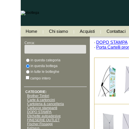
Home
Chi siamo
Acquisti
Contattaci
|
|
|
DOPO STAMPA
-
Cerca:
Porta Cartelli pro
-
in questa categoria
in questa bottega
in tutte le botteghe
campo intero
CATEGORIE:
Brother Timbri
Carte & cartoncini
Cartoleria & cancelleria
Cartucce stampanti
DOPO STAMPA
Etichette autoadesive
FINESERIE OUTLET
Fischer Fissaggi
Kelsyus