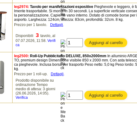
leg2974:
Tavolo per manifestazioni espositive
Pieghevole e leggero, è f
lmente trasportabile. Si monta in 30 secondi. La superficie verticale conse
la personalizzazione. Capiente vano interno. Dotato di comode borse per il
asporto. Larghezza: 124cm, altezza: 83cm, profondità: 32cm. 8 kg.
Prezzo per 1 tavolo.
Dettagli
.
3
Disponibili
tavolo, al
07.07.2026, 11:58.
Verifi
ca
leg2500:
Roll-Up Pubblicitalio DELUXE, 850x2000mm
In alluminio ARG
TO, premium design Dimensione visibile 850 x 2000 mm. Con asta telesc
ca pieghevole. Inclusa borsa per trasporto Peso netto: 5,0 kg Peso lordo: 
kg.
Prezzo per 1 roll-up.
Dettagli
.
Prodotto disponibile su
ordinazione Tempo
medio di attesa: 3 giorni
(26.06.2026, 14:05).
Verifica