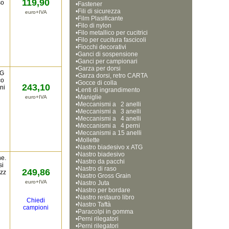
119,90
so
•
Fastener
•
Fili di sicurezza
euro+IVA
•
Film Plasificante
•
Filo di nylon
•
Filo metallico per cucitrici
•
Filo per cucitura fascicoli
•
Fiocchi decorativi
•
Ganci di sospensione
•
Ganci per campionari
•
Garza per dorsi
RG
•
Garza dorsi, retro CARTA
co
•
Gocce di colla
243,10
ni
•
Lenti di ingrandimento
•
Maniglie
euro+IVA
•
Meccanismi a   2 anelli
•
Meccanismi a   3 anelli
•
Meccanismi a   4 anelli
•
Meccanismi a   4 perni
•
Meccanismi a 15 anelli  
•
Mollette
•
Nastro biadesivo x ATG
•
Nastro biadesivo
ne.
•
Nastro da pacchi
si
•
Nastro di raso
249,86
ezz
•
Nastro Gross Grain
euro+IVA
•
Nastro Juta
•
Nastro per bordare
•
Nastro restauro libro
Chiedi
•
Nastro Taftà
campioni
•
Paracolpi in gomma
•
Perni rilegatori
•
Perni rilegatori