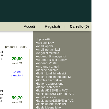
Accedi
Registrati
Carrello (0)
|
|
I prodotti:
•
Acciaio INOX
•
Anelli apribili
prodotti 1 - 0 di 9.
•
Anelli portachiavi
all
•
Angolini metallici
e a
•
Appendi Blister, ganci
29,80
sa
•
Appendi Blister adesivi
•
Appendi Poster
euro+IVA
•
Arrotonda angoli
•
Basette adesive
Chiedi
•
Bollini tondi bi adesivi
campioni
•
Bollini tondi mono adesivi
•
Borchie decorative
•
Bottone a pressione
•
Bottoni con perno
•
Buste ADESIVE in PVC
cci
•
Buste autoADESIVE in PVC
o e
59,70
•
Angoli adesivi
per
•
Buste autoADESIVE in PVC
 a
euro+IVA
•
Buste rinforzi metallici
•
Buste Magnetiche