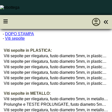
account_circle
≡
«
-
DOPO STAMPA
-
Viti sepolte
Viti sepolte in PLASTICA:
Viti sepolte per rilegatura, fusto diametro 5mm, in plastica, BIANCO
Viti sepolte per rilegatura, fusto diametro 5mm, in plastica, NERO
Viti sepolte per rilegatura, fusto diametro 5mm, in plastica, TRASPARENTE
Viti sepolte per rilegatura, fusto diametro 5mm, in plastica, TRASPARENTE, base VICHINGA
Viti sepolte per rilegatura, fusto diametro 5mm, in plastica, con foro passante, BIANCO
Viti sepolte per rilegatura, fusto diametro 5mm, in plastica, con foro passante, NERO
Viti sepolte in METALLO:
Viti sepolte per rilegatura, fusto diametro 5mm, in metallo, NICHELATO
Prolunghe e TESTE PROLUNGATE, fusto diametro 5mm, NICHELATE
Viti sepolte per rilegatura, fusto diametro 5mm, in metallo, NICHELATO con RONDELLA