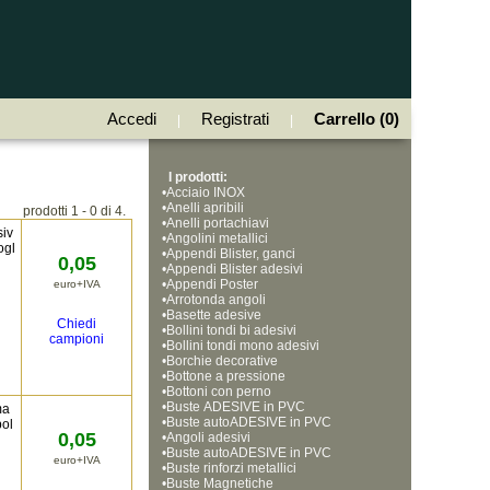
Accedi
Registrati
Carrello (0)
|
|
I prodotti:
•
Acciaio INOX
•
Anelli apribili
prodotti 1 - 0 di 4.
•
Anelli portachiavi
siv
•
Angolini metallici
ogl
•
Appendi Blister, ganci
0,05
•
Appendi Blister adesivi
•
Appendi Poster
euro+IVA
•
Arrotonda angoli
•
Basette adesive
Chiedi
•
Bollini tondi bi adesivi
campioni
•
Bollini tondi mono adesivi
•
Borchie decorative
•
Bottone a pressione
•
Bottoni con perno
•
Buste ADESIVE in PVC
ma
•
Buste autoADESIVE in PVC
pol
0,05
•
Angoli adesivi
•
Buste autoADESIVE in PVC
euro+IVA
•
Buste rinforzi metallici
•
Buste Magnetiche