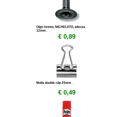
Olgo rivetto, NICHELATO, altezza
12mm
...
€ 0,89
Molla double clip 25mm
...
€ 0,49