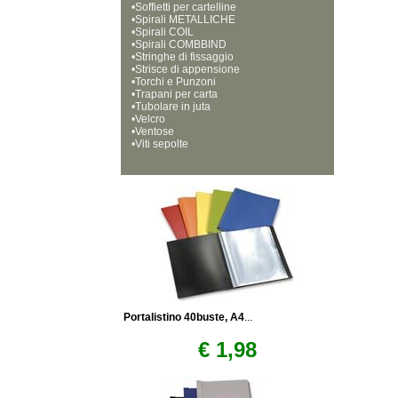
•
Soffietti per cartelline
•
Spirali METALLICHE
•
Spirali COIL
•
Spirali COMBBIND
•
Stringhe di fissaggio
•
Strisce di appensione
•
Torchi e Punzoni
•
Trapani per carta
•
Tubolare in juta
•
Velcro
•
Ventose
•
Viti sepolte
Portalistino 40buste, A4
...
€ 1,98