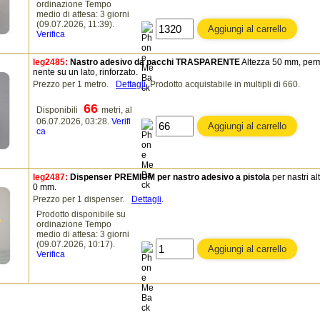
ordinazione Tempo
medio di attesa: 3 giorni
(09.07.2026, 11:39).
Verifica
leg2485:
Nastro adesivo da pacchi TRASPARENTE
Altezza 50 mm, per
nente su un lato, rinforzato.
Prezzo per 1 metro.
Dettagli
.
Prodotto acquistabile in multipli di 660.
66
Disponibili
metri, al
06.07.2026, 03:28.
Verifi
ca
leg2487:
Dispenser PREMIUM per nastro adesivo a pistola
per nastri alt
0 mm.
Prezzo per 1 dispenser.
Dettagli
.
Prodotto disponibile su
ordinazione Tempo
medio di attesa: 3 giorni
(09.07.2026, 10:17).
Verifica