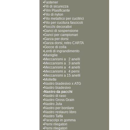
•
Fastener
•
Fili di sicurezza
•
Film Plasificante
•
Filo di nylon
•
Filo metallico per cucitrici
•
Filo per cucitura fascicoli
•
Fiocchi decorativi
•
Ganci di sospensione
•
Ganci per campionari
•
Garza per dorsi
•
Garza dorsi, retro CARTA
•
Gocce di colla
•
Lenti di ingrandimento
•
Maniglie
•
Meccanismi a   2 anelli
•
Meccanismi a   3 anelli
•
Meccanismi a   4 anelli
•
Meccanismi a   4 perni
•
Meccanismi a 15 anelli  
•
Mollette
•
Nastro biadesivo x ATG
•
Nastro biadesivo
•
Nastro da pacchi
•
Nastro di raso
•
Nastro Gross Grain
•
Nastro Juta
•
Nastro per bordare
•
Nastro restauro libro
•
Nastro Taftà
•
Paracolpi in gomma
•
Perni rilegatori
•
Perni rilegatori