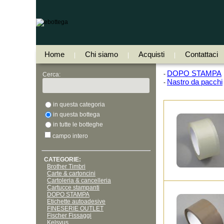
Home
Chi siamo
Acquisti
Contattaci
|
|
|
DOPO STAMPA
-
Cerca:
Nastro da pacchi
-
in questa categoria
in questa bottega
in tutte le botteghe
campo intero
CATEGORIE:
Brother Timbri
Carte & cartoncini
Cartoleria & cancelleria
Cartucce stampanti
DOPO STAMPA
Etichette autoadesive
FINESERIE OUTLET
Fischer Fissaggi
Kelsyus