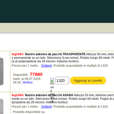
leg2483:
Nastro adesivo da pacchi TRASPARENTE
Altezza 50 mm, Ade
o permanente su un lato. Silenzioso (Low-noise). Rotolo lungo 66 metri. F
ia di polipropilene da 28 micron. Adesivo Acrilico.
Prezzo per 1 metro.
Dettagli
.
Prodotto acquistabile in multipli di 1320.
77880
Disponibili
metri, al 06.07.2026,
06:50.
Verifica
leg2484:
Nastro adesivo da pacchi AVANA
Altezza 50 mm, Adesivo per
nente su un lato. Silenzioso (Low-noise). Rotolo lungo 66 metri. Foglia di 
ipropilene da 28 micron. Adesivo Acrilico.
Prezzo per 1 metro.
Dettagli
.
Prodotto acquistabile in multipli di 1320.
Prodotto disponibile su