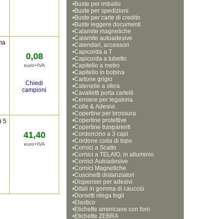
•
Buste per imballo
•
Buste per spedizioni
•
Buste per carte di credito
•
Buste leggere documenti
•
Calamite magnetiche
•
Calamite autoadesive
ma
•
Calendari, accessori
•
Capicorda a T
0,08
•
Capicorda a tubetto
•
Capitello a metro
euro+IVA
•
Capitello in bobina
•
Cartone grigio
Chiedi
•
Catenelle a sfera
campioni
•
Cavalletti porta cartelli
•
Cerniere per legatoria
•
Colle & Adesivi
•
Copertine per brossura
•
Copertine protettive
i 5
•
Copertine trasparenti
41,40
•
Cordoncino a 3 capi
•
Cordone coda di topo
euro+IVA
•
Cornici a Scatto
•
Cornici a TELAIO, in alluminio
•
Cornici Autoadesive
•
Cornici Magnetiche 
•
Cuscinetti distanziatori
•
Dispenser per adesivi
•
Ditali in gomma di caucciù
•
Dorsetti rilega fogli
•
Elastico
•
Etichette americane con foro
•
Etichette ZEBRA