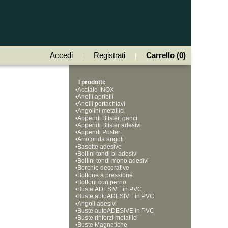
Accedi
Registrati
Carrello (0)
|
|
I prodotti:
•
Acciaio INOX
•
Anelli apribili
•
Anelli portachiavi
•
Angolini metallici
•
Appendi Blister, ganci
•
Appendi Blister adesivi
•
Appendi Poster
•
Arrotonda angoli
•
Basette adesive
•
Bollini tondi bi adesivi
•
Bollini tondi mono adesivi
•
Borchie decorative
•
Bottone a pressione
•
Bottoni con perno
•
Buste ADESIVE in PVC
•
Buste autoADESIVE in PVC
•
Angoli adesivi
•
Buste autoADESIVE in PVC
•
Buste rinforzi metallici
•
Buste Magnetiche