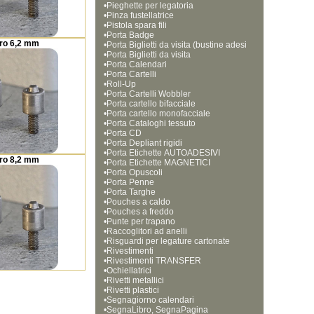
•
Pieghette per legatoria
•
Pinza fustellatrice
•
Pistola spara fili 
•
Porta Badge
ro 6,2 mm
•
Porta Biglietti da visita (bustine adesi
•
ve)
Porta Biglietti da visita
•
Porta Calendari
•
Porta Cartelli
•
Roll-Up
•
Porta Cartelli Wobbler
•
Porta cartello bifacciale
•
Porta cartello monofacciale
•
Porta Cataloghi tessuto
•
Porta CD
•
Porta Depliant rigidi
•
Porta Etichette AUTOADESIVI
ro 8,2 mm
•
Porta Etichette MAGNETICI
•
Porta Opuscoli
•
Porta Penne
•
Porta Targhe
•
Pouches a caldo
•
Pouches a freddo
•
Punte per trapano
•
Raccoglitori ad anelli
•
Risguardi per legature cartonate
•
Rivestimenti
•
Rivestimenti TRANSFER
•
Ochiellatrici
•
Rivetti metallici
•
Rivetti plastici
•
Segnagiorno calendari
•
SegnaLibro, SegnaPagina