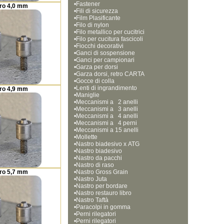
•
Fastener
ro 4,0 mm
•
Fili di sicurezza
•
Film Plasificante
•
Filo di nylon
•
Filo metallico per cucitrici
•
Filo per cucitura fascicoli
•
Fiocchi decorativi
•
Ganci di sospensione
•
Ganci per campionari
•
Garza per dorsi
•
Garza dorsi, retro CARTA
•
Gocce di colla
•
Lenti di ingrandimento
ro 4,9 mm
•
Maniglie
•
Meccanismi a   2 anelli
•
Meccanismi a   3 anelli
•
Meccanismi a   4 anelli
•
Meccanismi a   4 perni
•
Meccanismi a 15 anelli  
•
Mollette
•
Nastro biadesivo x ATG
•
Nastro biadesivo
•
Nastro da pacchi
•
Nastro di raso
ro 5,7 mm
•
Nastro Gross Grain
•
Nastro Juta
•
Nastro per bordare
•
Nastro restauro libro
•
Nastro Taftà
•
Paracolpi in gomma
•
Perni rilegatori
•
Perni rilegatori