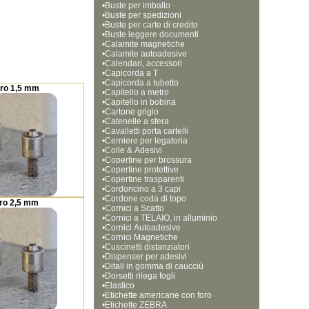
•
Buste per imballo
•
Buste per spedizioni
•
Buste per carte di credito
•
Buste leggere documenti
•
Calamite magnetiche
•
Calamite autoadesive
•
Calendari, accessori
•
Capicorda a T
•
Capicorda a tubetto
ro 1,5 mm
•
Capitello a metro
•
Capitello in bobina
•
Cartone grigio
•
Catenelle a sfera
•
Cavalletti porta cartelli
•
Cerniere per legatoria
•
Colle & Adesivi
•
Copertine per brossura
•
Copertine protettive
•
Copertine trasparenti
•
Cordoncino a 3 capi
•
Cordone coda di topo
ro 2,5 mm
•
Cornici a Scatto
•
Cornici a TELAIO, in alluminio
•
Cornici Autoadesive
•
Cornici Magnetiche 
•
Cuscinetti distanziatori
•
Dispenser per adesivi
•
Ditali in gomma di caucciù
•
Dorsetti rilega fogli
•
Elastico
•
Etichette americane con foro
•
Etichette ZEBRA