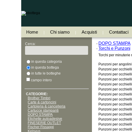
Home
Chi siamo
Acquisti
Contattaci
|
|
|
DOPO STAMPA
-
Cerca:
Torchi e Punzoni
-
Torchi per minuterie 
in questa categoria
Punzoni per angolini
in questa bottega
Punzoni per occhiell
in tutte le botteghe
Punzoni per occhiell
Punzoni per occhiell
campo intero
Punzoni per occhiell
Punzoni per occhiell
CATEGORIE:
Punzoni per occhiell
Brother Timbri
Punzoni per occhiell
Carte & cartoncini
Punzoni per occhiell
Cartoleria & cancelleria
Punzoni per occhiell
Cartucce stampanti
Punzoni per occhiell
DOPO STAMPA
Etichette autoadesive
Punzoni per occhiell
FINESERIE OUTLET
Punzoni per occhiell
Fischer Fissaggi
Punzoni per occhiell
Kelsyus