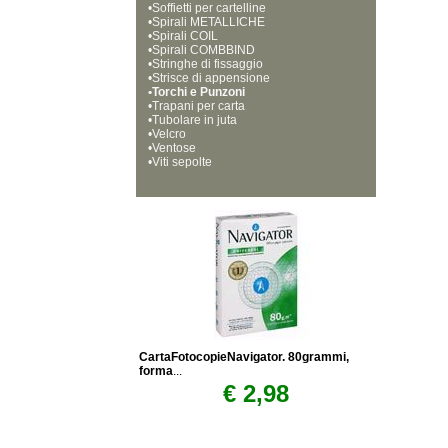
•
Soffietti per cartelline
•
Spirali METALLICHE
•
Spirali COIL
•
Spirali COMBBIND
•
Stringhe di fissaggio
•
Strisce di appensione
•
Torchi e Punzoni
•
Trapani per carta
•
Tubolare in juta
•
Velcro
•
Ventose
•
Viti sepolte
CartaFotocopieNavigator. 80grammi,
forma
...
€ 2,98