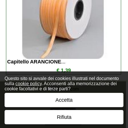
Capitello ARANCIONE
...
€ 1,39
Questo sito si avvale dei cookies illustrati nel documento
sulla
cookie policy
. Acconsenti alla memorizzazione dei
cookie facoltativi e di terze parti?
Accetta
Privacy Policy
Cookie Policy
Rifiuta
Termini e Condizioni