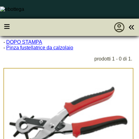
account_circle
≡
«
-
DOPO STAMPA
-
Pinza fustellatrice da calzolaio
prodotti 1 - 0 di 1.