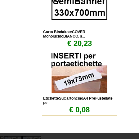
Carta BindakoteCOVER
MonolucidoBIANCO, s
...
€ 20,23
EtichetteSuCartoncinoA4 PreFustellate
pe
...
€ 0,08