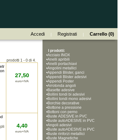
Accedi
Registrati
Carrello (0)
|
|
I prodotti:
•
Acciaio INOX
•
Anelli apribili
prodotti 1 - 0 di 4.
•
Anelli portachiavi
etr
•
Angolini metallici
son
•
Appendi Blister, ganci
27,50
•
Appendi Blister adesivi
•
Appendi Poster
euro+IVA
•
Arrotonda angoli
•
Basette adesive
•
Bollini tondi bi adesivi
•
Bollini tondi mono adesivi
•
Borchie decorative
•
Bottone a pressione
•
Bottoni con perno
•
Buste ADESIVE in PVC
nd
•
Buste autoADESIVE in PVC
4,40
•
Angoli adesivi
pli
•
Buste autoADESIVE in PVC
euro+IVA
•
Buste rinforzi metallici
•
Buste Magnetiche