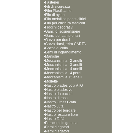
•
Fastener
•
Fili di sicurezza
•
Film Plasificante
•
Filo di nylon
•
Filo metallico per cucitrici
•
Filo per cucitura fascicoli
•
Fiocchi decorativi
•
Ganci di sospensione
•
Ganci per campionari
•
Garza per dorsi
•
Garza dorsi, retro CARTA
•
Gocce di colla
•
Lenti di ingrandimento
•
Maniglie
•
Meccanismi a   2 anelli
•
Meccanismi a   3 anelli
•
Meccanismi a   4 anelli
•
Meccanismi a   4 perni
•
Meccanismi a 15 anelli  
•
Mollette
•
Nastro biadesivo x ATG
•
Nastro biadesivo
•
Nastro da pacchi
•
Nastro di raso
•
Nastro Gross Grain
•
Nastro Juta
•
Nastro per bordare
•
Nastro restauro libro
•
Nastro Taftà
•
Paracolpi in gomma
•
Perni rilegatori
•
Perni rilegatori