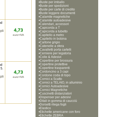
•
Buste per imballo
•
Buste per spedizioni
•
Buste per carte di credito
•
Buste leggere documenti
•
Calamite magnetiche
•
Calamite autoadesive
nd
•
Calendari, accessori
•
Capicorda a T
4,73
pli
•
Capicorda a tubetto
•
Capitello a metro
euro+IVA
•
Capitello in bobina
•
Cartone grigio
•
Catenelle a sfera
•
Cavalletti porta cartelli
•
Cerniere per legatoria
•
Colle & Adesivi
•
Copertine per brossura
•
Copertine protettive
nd
•
Copertine trasparenti
 5.
4,73
•
Cordoncino a 3 capi
•
Cordone coda di topo
pli
euro+IVA
•
Cornici a Scatto
•
Cornici a TELAIO, in alluminio
•
Cornici Autoadesive
•
Cornici Magnetiche 
•
Cuscinetti distanziatori
•
Dispenser per adesivi
•
Ditali in gomma di caucciù
•
Dorsetti rilega fogli
•
Elastico
•
Etichette americane con foro
•
Etichette ZEBRA