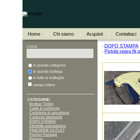
Home
Chi siamo
Acquisti
Contattaci
|
|
|
DOPO STAMPA
-
Cerca:
Pistola spara fili 
-
in questa categoria
in questa bottega
in tutte le botteghe
campo intero
CATEGORIE:
Brother Timbri
Carte & cartoncini
Cartoleria & cancelleria
Cartucce stampanti
DOPO STAMPA
Etichette autoadesive
FINESERIE OUTLET
Fischer Fissaggi
Kelsyus