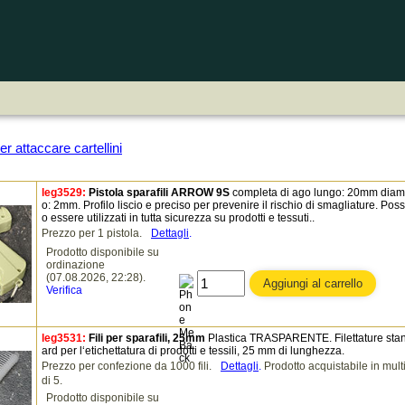
per attaccare cartellini
leg3529:
Pistola sparafili ARROW 9S
completa di ago lungo: 20mm diam
o: 2mm. Profilo liscio e preciso per prevenire il rischio di smagliature. Pos
o essere utilizzati in tutta sicurezza su prodotti e tessuti..
Prezzo per 1 pistola.
Dettagli
.
Prodotto disponibile su
ordinazione
(07.08.2026, 22:28).
Verifica
leg3531:
Fili per sparafili, 25mm
Plastica TRASPARENTE. Filettature sta
ard per l‘etichettatura di prodotti e tessili, 25 mm di lunghezza.
Prezzo per confezione da 1000 fili.
Dettagli
.
Prodotto acquistabile in multi
di 5.
Prodotto disponibile su