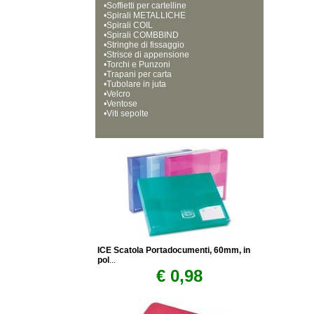
•
Soffietti per cartelline
•
Spirali METALLICHE
•
Spirali COIL
•
Spirali COMBBIND
•
Stringhe di fissaggio
•
Strisce di appensione
•
Torchi e Punzoni
•
Trapani per carta
•
Tubolare in juta
•
Velcro
•
Ventose
•
Viti sepolte
ICE Scatola Portadocumenti, 60mm, in
pol
...
€ 0,98