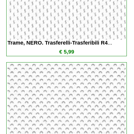
Trame, NERO. Trasferelli-Trasferibili R4
...
€ 5,99