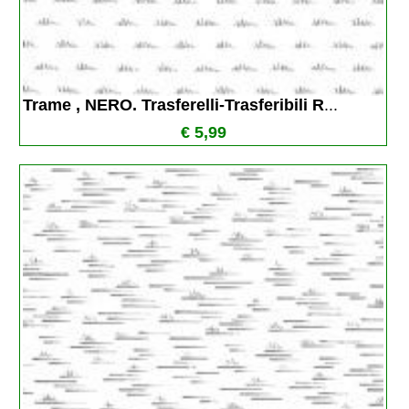
Trame , NERO. Trasferelli-Trasferibili R
...
€ 5,99