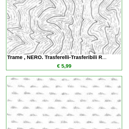
Trame , NERO. Trasferelli-Trasferibili R
...
€ 5,99