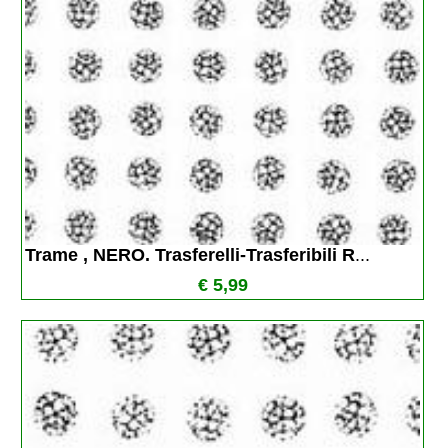
Trame , NERO. Trasferelli-Trasferibili R
...
€ 5,99