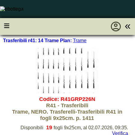
account_circle
≡
«
Trasferibili r41: 14 Trame Plan:
Trame
Codice: R41GRP226N
R41 - Trasferibili
Trame, NERO. Trasferelli-Trasferibili R41 in
fogli 9x25cm. p. 1411
19
Disponibili
fogli 9x25cm, al 02.07.2026, 09:35.
Verifica