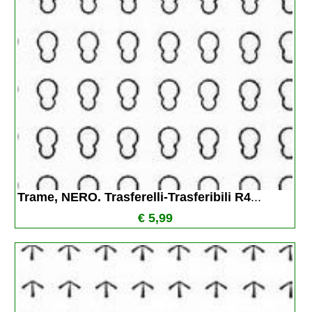
Trame, NERO. Trasferelli-Trasferibili R4
...
€ 5,99