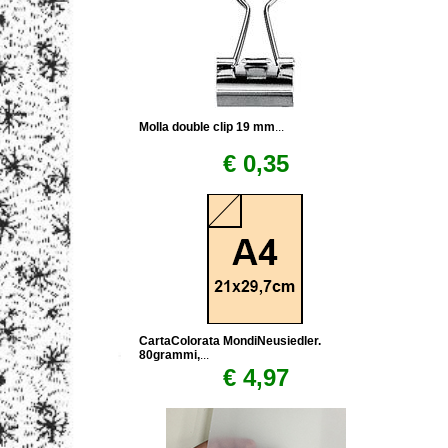
Molla double clip 19 mm
...
€ 0,35
CartaColorata MondiNeusiedler.
80grammi,
...
€ 4,97