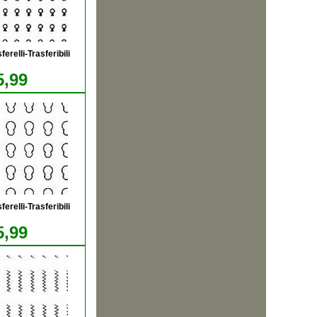
relli-Trasferibili
5,99
relli-Trasferibili
5,99