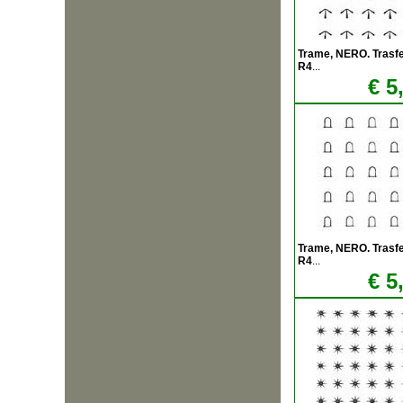
Trame, NERO. Trasfere
R4
...
€ 5
Trame, NERO. Trasfere
R4
...
€ 5