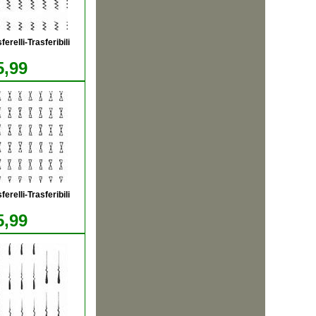
relli-Trasferibili
5,99
relli-Trasferibili
5,99