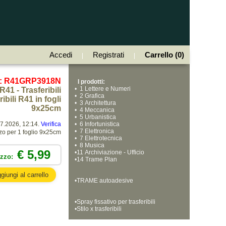
Accedi
Registrati
Carrello (0)
|
|
e: R41GRP3918N
I prodotti:
•
  1 Lettere e Numeri
R41 - Trasferibili
•
  2 Grafica
ibili R41 in fogli
•
  3 Architettura
9x25cm
•
  4 Meccanica
•
  5 Urbanistica
07.2026, 12:14.
Verifica
•
  6 Infortunistica
•
  7 Elettronica
zo per 1 foglio 9x25cm
•
  7 Elettrotecnica
•
  8 Musica
€ 5,99
•
11 Archiviazione - Ufficio
ezzo:
•
14 Trame Plan
•
TRAME autoadesive
•
Spray fissativo per trasferibili
•
Stilo x trasferibili