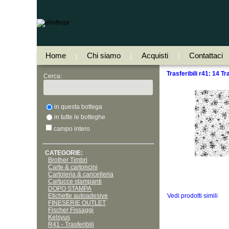
Home
Chi siamo
Acquisti
Contattaci
|
|
|
Trasferibili r41: 14 T
Cerca:
in questa bottega
in tutte le botteghe
campo intero
CATEGORIE:
Brother Timbri
Carte & cartoncini
Cartoleria & cancelleria
Cartucce stampanti
DOPO STAMPA
Etichette autoadesive
Vedi prodotti simili
FINESERIE OUTLET
Fischer Fissaggi
Kelsyus
R41 - Trasferibili