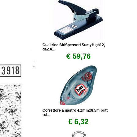
Cucitrice AltiSpessori SumyHigh12,
da23/
...
€ 59,76
Correttore a nastro 4,2mmx8,5m pritt
rol
...
€ 6,32