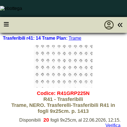
account_circle
≡
«
Trasferibili r41: 14 Trame Plan:
Trame
Codice: R41GRP225N
R41 - Trasferibili
Trame, NERO. Trasferelli-Trasferibili R41 in
fogli 9x25cm. p. 1413
20
Disponibili
fogli 9x25cm, al 22.06.2026, 12:15.
Verifica