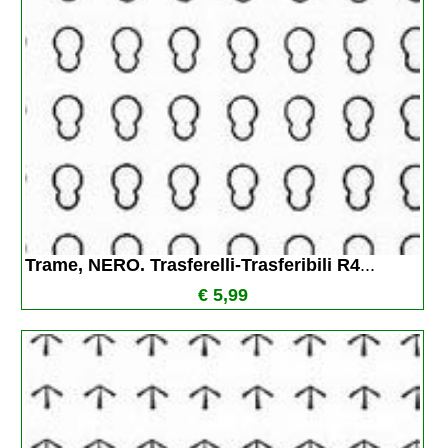
Trame, NERO. Trasferelli-Trasferibili R4
...
€ 5,99