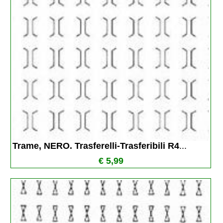
Trame, NERO. Trasferelli-Trasferibili R4
...
€ 5,99