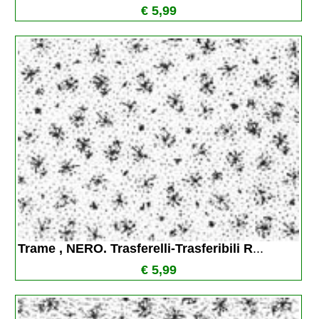
€ 5,99
Trame , NERO. Trasferelli-Trasferibili R
...
€ 5,99