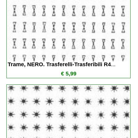
Trame, NERO. Trasferelli-Trasferibili R4
...
€ 5,99