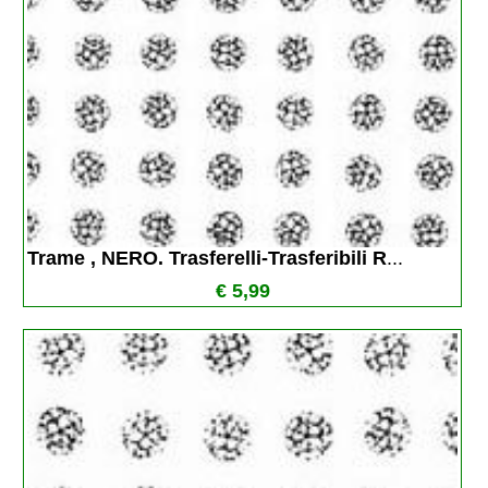
Trame , NERO. Trasferelli-Trasferibili R
...
€ 5,99