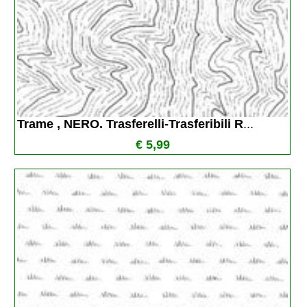
Trame , NERO. Trasferelli-Trasferibili R
...
€ 5,99