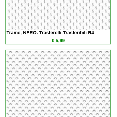
Trame, NERO. Trasferelli-Trasferibili R4
...
€ 5,99