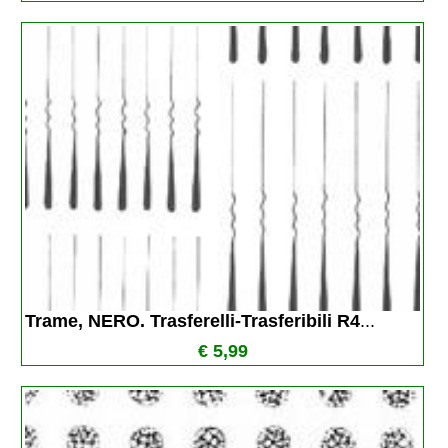
Trame, NERO. Trasferelli-Trasferibili R4
...
€ 5,99