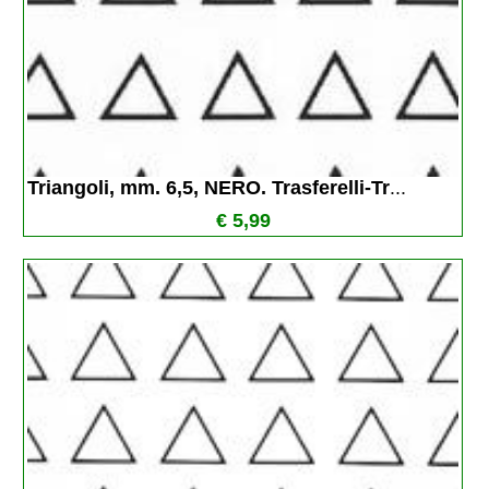
Triangoli, mm. 6,5, NERO. Trasferelli-Tr
...
€ 5,99