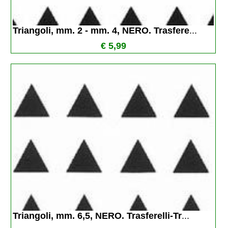
Triangoli, mm. 2 - mm. 4, NERO. Trasfere
...
€ 5,99
Triangoli, mm. 6,5, NERO. Trasferelli-Tr
...