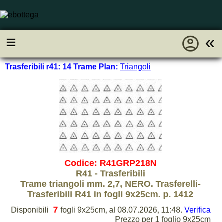
account_circle
≡
«
Trasferibili r41: 14 Trame Plan:
Triangoli
Codice: R41GRP218N
R41 - Trasferibili
Trame triangoli mm. 2,7, NERO. Trasferelli-
Trasferibili R41 in fogli 9x25cm. p. 1412
7
Disponibili
fogli 9x25cm, al 08.07.2026, 11:48.
Verifica
Prezzo per 1 foglio 9x25cm