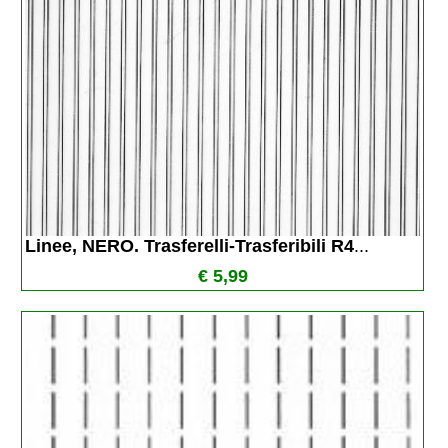
Linee, NERO. Trasferelli-Trasferibili R4
...
€ 5,99