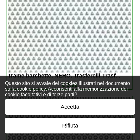
Trame barchette, NERO. Trasferelli-Trasf
...
Questo sito si avvale dei cookies illustrati nel documento
€ 5,99
sulla
cookie policy
. Acconsenti alla memorizzazione dei
cookie facoltativi e di terze parti?
Accetta
Rifiuta