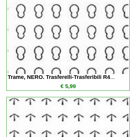
Trame, NERO. Trasferelli-Trasferibili R4
...
€ 5,99