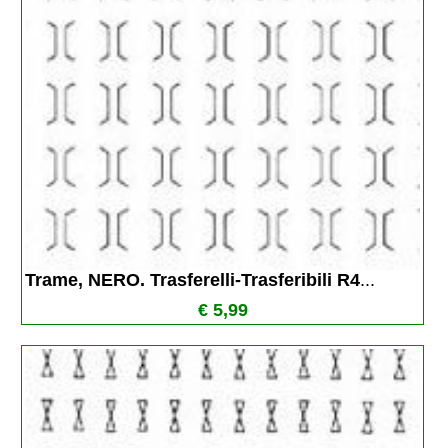
Trame, NERO. Trasferelli-Trasferibili R4
...
€ 5,99