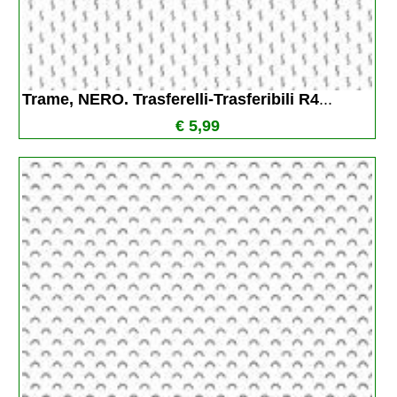
Trame, NERO. Trasferelli-Trasferibili R4
...
€ 5,99