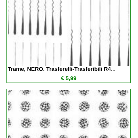
Trame, NERO. Trasferelli-Trasferibili R4
...
€ 5,99