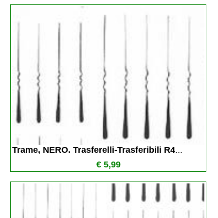
Trame, NERO. Trasferelli-Trasferibili R4
...
€ 5,99