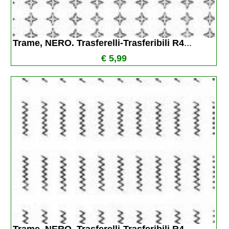
Trame, NERO. Trasferelli-Trasferibili R4
...
€ 5,99