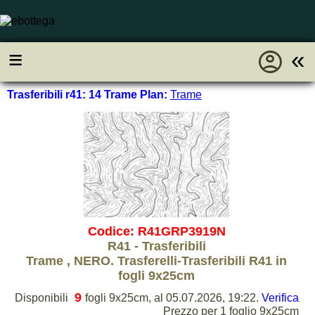
account_circle
≡
«
Trasferibili r41: 14 Trame Plan:
Trame
Codice: R41GRP3919N
R41 - Trasferibili
Trame , NERO. Trasferelli-Trasferibili R41 in
fogli 9x25cm
9
Disponibili
fogli 9x25cm, al 05.07.2026, 19:22.
Verifica
Prezzo per 1 foglio 9x25cm