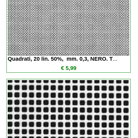
Quadrati, 20 lin. 50%,  mm. 0,3, NERO. T
...
€ 5,99