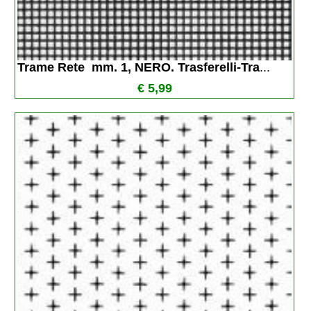
Trame Rete  mm. 1, NERO. Trasferelli-Tra
...
€ 5,99