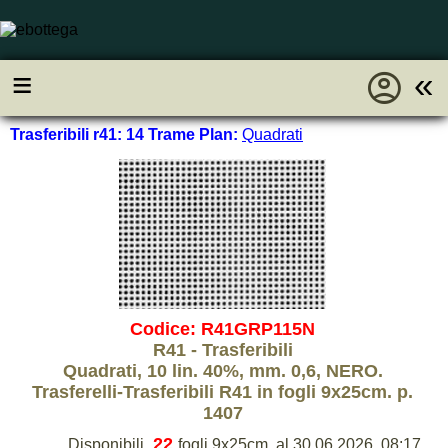
account_circle
≡
«
Trasferibili r41: 14 Trame Plan:
Quadrati
Codice: R41GRP115N
R41 - Trasferibili
Quadrati, 10 lin. 40%, mm. 0,6, NERO.
Trasferelli-Trasferibili R41 in fogli 9x25cm. p.
1407
22
Disponibili
fogli 9x25cm, al 30.06.2026, 08:17.