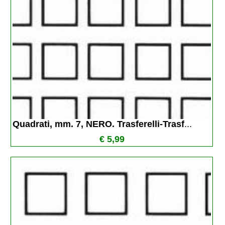
Quadrati, mm. 7, NERO. Trasferelli-Trasf
...
€ 5,99