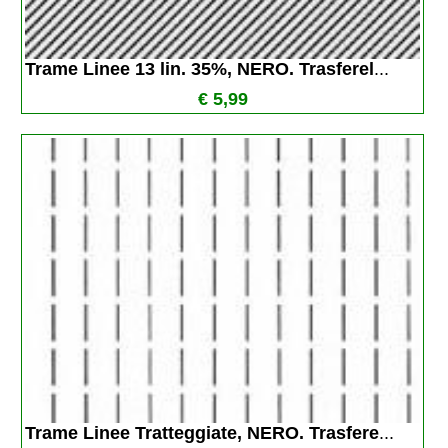
Trame Linee 13 lin. 35%, NERO. Trasferel
...
€ 5,99
Trame Linee Tratteggiate, NERO. Trasfere
...