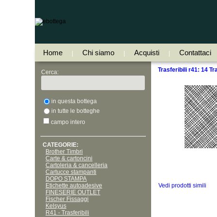
Home
Chi siamo
Acquisti
Contattaci
|
|
|
Trasferibili r41: 14 T
Cerca:
in questa bottega
in tutte le botteghe
campo intero
CATEGORIE:
Brother Timbri
Carte & cartoncini
Cartoleria & cancelleria
Cartucce stampanti
DOPO STAMPA
Etichette autoadesive
Vedi prodotti simili
FINESERIE OUTLET
Fischer Fissaggi
Kelsyus
R41 - Trasferibili