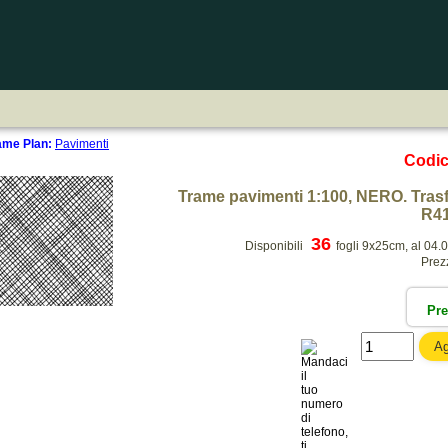
rame Plan:
Pavimenti
Codi
Trame pavimenti 1:100, NERO. Trasfer
R41
36
Disponibili
fogli 9x25cm, al 04.
Prez
Pr