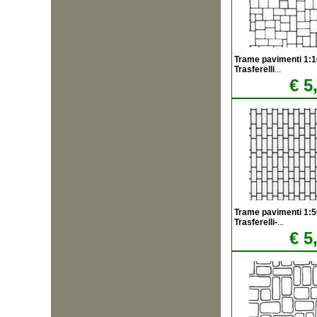
Trame pavimenti 1:
Trasferelli
...
€ 5
Trame pavimenti 1:
Trasferelli-
...
€ 5