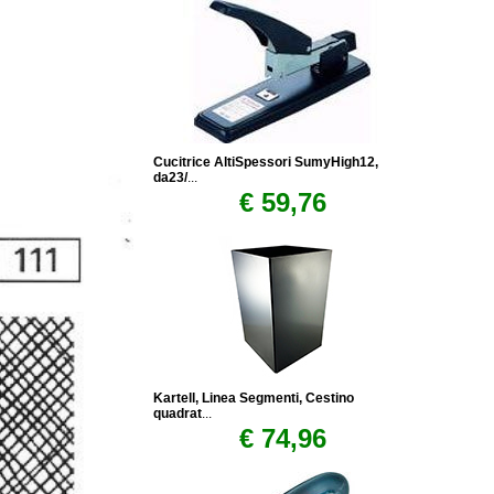
Cucitrice AltiSpessori SumyHigh12,
da23/
...
€ 59,76
Kartell, Linea Segmenti, Cestino
quadrat
...
€ 74,96