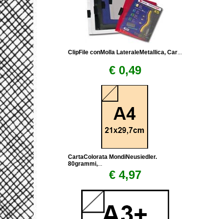
ClipFile conMolla LateraleMetallica, Car
...
€ 0,49
CartaColorata MondiNeusiedler.
80grammi,
...
€ 4,97