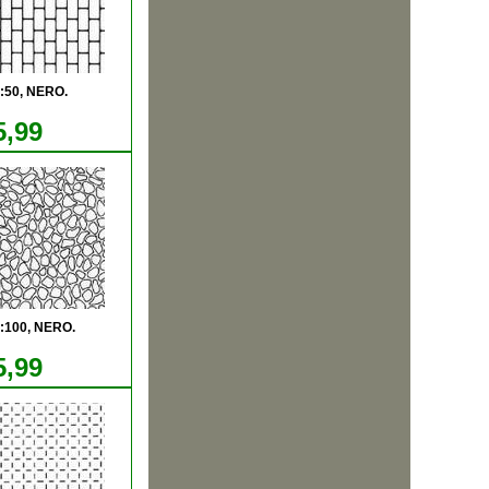
1:50, NERO.
5,99
1:100, NERO.
5,99