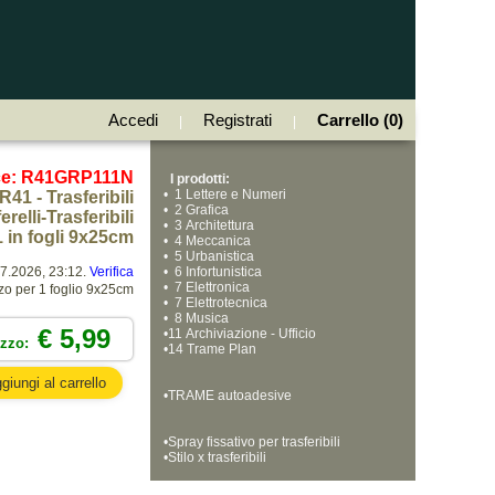
Accedi
Registrati
Carrello (0)
|
|
ce: R41GRP111N
I prodotti:
•
  1 Lettere e Numeri
R41 - Trasferibili
•
  2 Grafica
elli-Trasferibili
•
  3 Architettura
 in fogli 9x25cm
•
  4 Meccanica
•
  5 Urbanistica
07.2026, 23:12.
Verifica
•
  6 Infortunistica
•
  7 Elettronica
zo per 1 foglio 9x25cm
•
  7 Elettrotecnica
•
  8 Musica
€ 5,99
•
11 Archiviazione - Ufficio
ezzo:
•
14 Trame Plan
•
TRAME autoadesive
•
Spray fissativo per trasferibili
•
Stilo x trasferibili