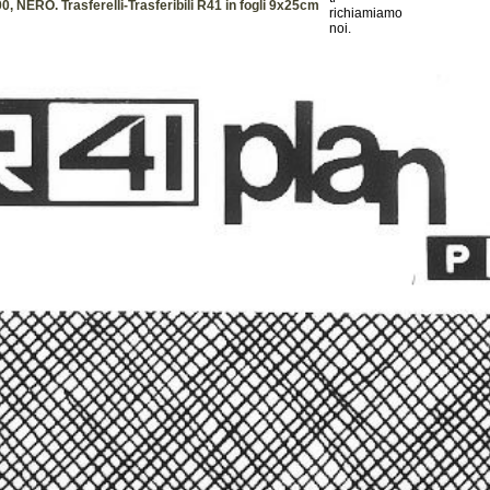
, NERO. Trasferelli-Trasferibili R41 in fogli 9x25cm