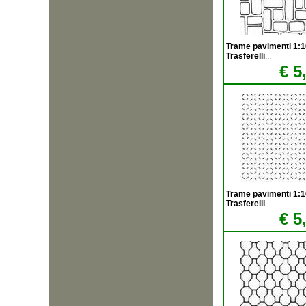
Trame pavimenti 1:
Trasferelli
...
€ 5
Trame pavimenti 1:
Trasferelli
...
€ 5