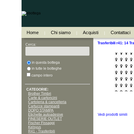
Home
Chi siamo
Acquisti
Contattaci
|
|
|
Trasferibili r41: 14 T
Cerca:
in questa bottega
in tutte le botteghe
campo intero
CATEGORIE:
Brother Timbri
Carte & cartoncini
Cartoleria & cancelleria
Cartucce stampanti
DOPO STAMPA
Etichette autoadesive
Vedi prodotti simili
FINESERIE OUTLET
Fischer Fissaggi
Kelsyus
R41 - Trasferibili