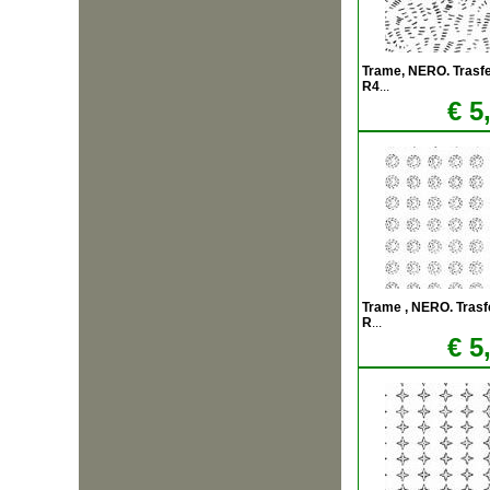
Trame, NERO. Trasfere
R4
...
€ 5
Trame , NERO. Trasfer
R
...
€ 5