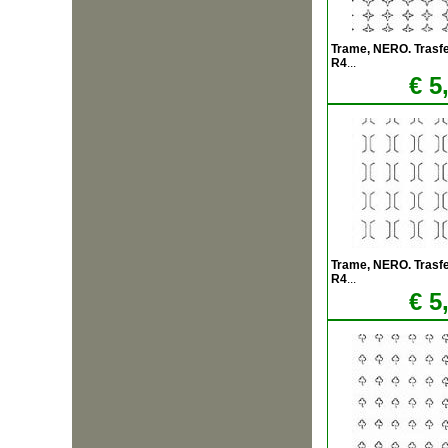
Trame, NERO. Trasfere
R4
...
€ 5
Trame, NERO. Trasfere
R4
...
€ 5