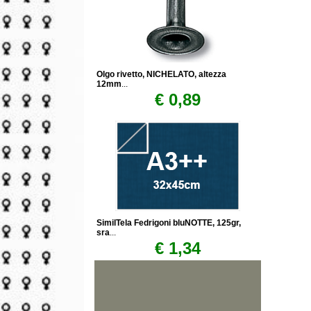
Olgo rivetto, NICHELATO, altezza
12mm
...
€ 0,89
SimilTela Fedrigoni bluNOTTE, 125gr,
sra
...
€ 1,34