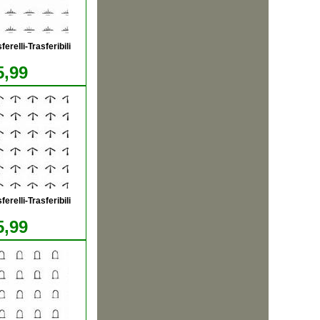
relli-Trasferibili
5,99
relli-Trasferibili
5,99