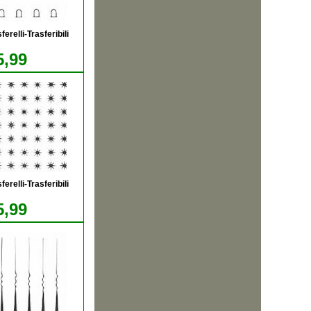
relli-Trasferibili
5,99
relli-Trasferibili
5,99