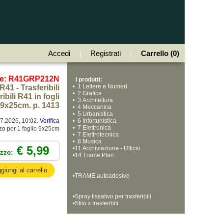
Accedi
Registrati
Carrello (0)
|
|
ce: R41GRP212N
I prodotti:
•
  1 Lettere e Numeri
R41 - Trasferibili
•
  2 Grafica
bili R41 in fogli
•
  3 Architettura
9x25cm. p. 1413
•
  4 Meccanica
•
  5 Urbanistica
07.2026, 10:02.
Verifica
•
  6 Infortunistica
•
  7 Elettronica
zo per 1 foglio 9x25cm
•
  7 Elettrotecnica
•
  8 Musica
€ 5,99
•
11 Archiviazione - Ufficio
ezzo:
•
14 Trame Plan
•
TRAME autoadesive
•
Spray fissativo per trasferibili
•
Stilo x trasferibili