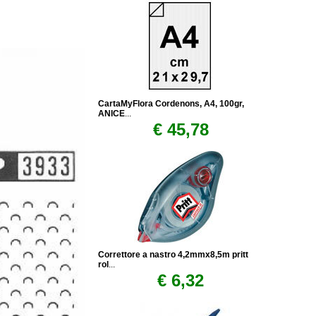
CartaMyFlora Cordenons, A4, 100gr,
ANICE
...
€ 45,78
Correttore a nastro 4,2mmx8,5m pritt
rol
...
€ 6,32