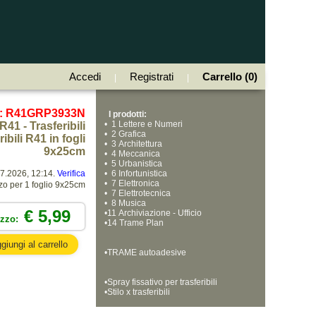
Accedi
Registrati
Carrello (0)
|
|
e: R41GRP3933N
I prodotti:
•
  1 Lettere e Numeri
R41 - Trasferibili
•
  2 Grafica
bili R41 in fogli
•
  3 Architettura
9x25cm
•
  4 Meccanica
•
  5 Urbanistica
07.2026, 12:14.
Verifica
•
  6 Infortunistica
•
  7 Elettronica
zo per 1 foglio 9x25cm
•
  7 Elettrotecnica
•
  8 Musica
€ 5,99
•
11 Archiviazione - Ufficio
ezzo:
•
14 Trame Plan
•
TRAME autoadesive
•
Spray fissativo per trasferibili
•
Stilo x trasferibili