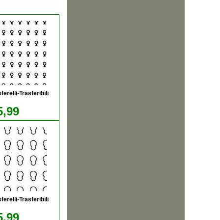
relli-Trasferibili
5,99
relli-Trasferibili
5,99