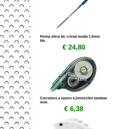
Penna sfera bic cristal medio 1.0mm
blu
...
€ 24,80
Correttore a nastro 4,2mmx10m tombow
mon
...
€ 6,38