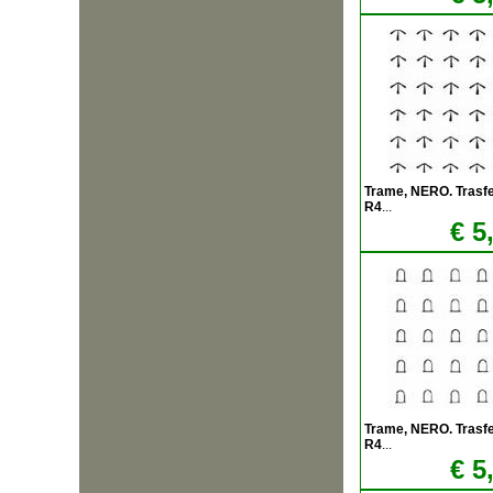
Trame, NERO. Trasfere
R4
...
€ 5
Trame, NERO. Trasfere
R4
...
€ 5