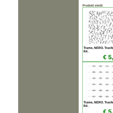
Prodotti simili:
Trame, NERO. Trasfere
R4
...
€ 5
Trame, NERO. Trasfere
R4
...
€ 5