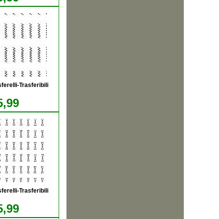
relli-Trasferibili
5,99
relli-Trasferibili
5,99