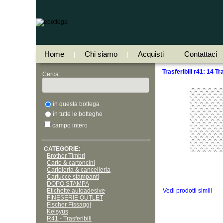
Home
Chi siamo
Acquisti
Contattaci
|
|
|
Trasferibili r41: 14 T
Cerca:
in questa bottega
in tutte le botteghe
campo intero
CATEGORIE:
Brother Timbri
Carte & cartoncini
Cartoleria & cancelleria
Cartucce stampanti
DOPO STAMPA
Etichette autoadesive
Vedi prodotti simili
FINESERIE OUTLET
Fischer Fissaggi
Kelsyus
R41 - Trasferibili