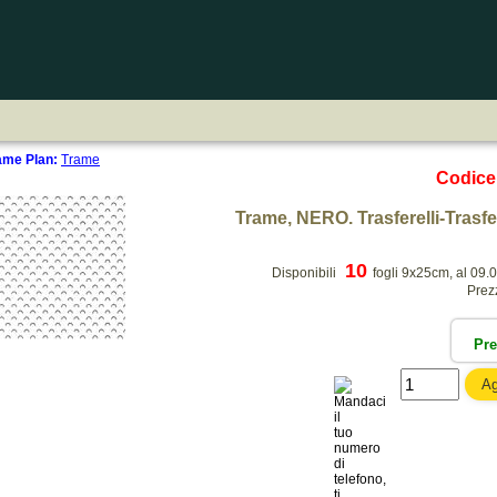
rame Plan:
Trame
Codic
Trame, NERO. Trasferelli-Trasferi
10
Disponibili
fogli 9x25cm, al 09.
Prez
Pr