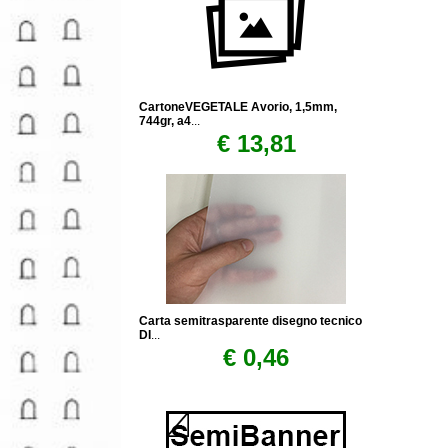
CartoneVEGETALE Avorio, 1,5mm,
744gr, a4
...
€ 13,81
Carta semitrasparente disegno tecnico
DI
...
€ 0,46