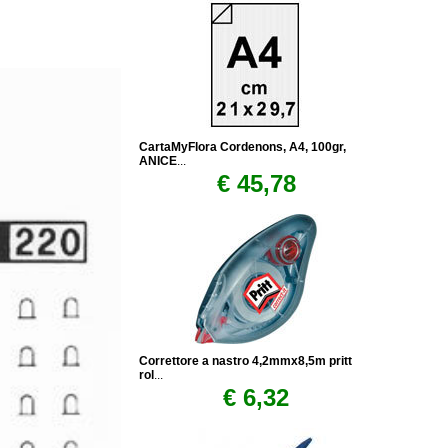
CartaMyFlora Cordenons, A4, 100gr,
ANICE
...
€ 45,78
Correttore a nastro 4,2mmx8,5m pritt
rol
...
€ 6,32