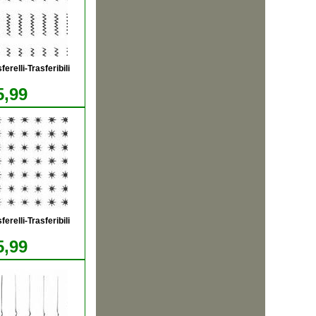
relli-Trasferibili
5,99
relli-Trasferibili
5,99