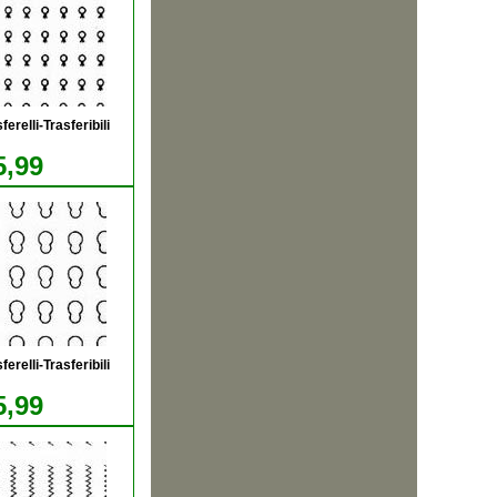
relli-Trasferibili
5,99
relli-Trasferibili
5,99