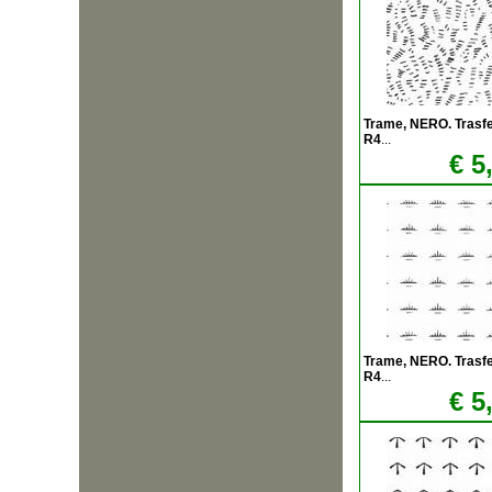
Trame, NERO. Trasfere
R4
...
€ 5
Trame, NERO. Trasfere
R4
...
€ 5