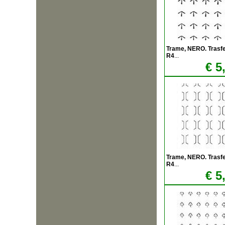
Trame, NERO. Trasfere
R4
...
€ 5
Trame, NERO. Trasfere
R4
...
€ 5