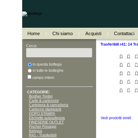
Home
Chi siamo
Acquisti
Contattaci
|
|
|
Trasferibili r41: 14 T
Cerca:
in questa bottega
in tutte le botteghe
campo intero
CATEGORIE:
Brother Timbri
Carte & cartoncini
Cartoleria & cancelleria
Cartucce stampanti
DOPO STAMPA
Etichette autoadesive
Vedi prodotti simili
FINESERIE OUTLET
Fischer Fissaggi
Kelsyus
R41 - Trasferibili