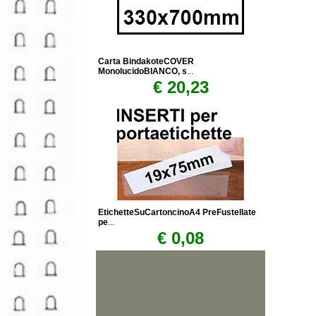
Carta BindakoteCOVER
MonolucidoBIANCO, s
...
€ 20,23
EtichetteSuCartoncinoA4 PreFustellate
pe
...
€ 0,08