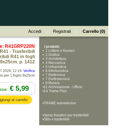
Accedi
Registrati
Carrello (0)
|
|
ce: R41GRP220N
I prodotti:
•
  1 Lettere e Numeri
R41 - Trasferibili
•
  2 Grafica
bili R41 in fogli
•
  3 Architettura
9x25cm. p. 1412
•
  4 Meccanica
•
  5 Urbanistica
07.2026, 12:19.
Verifica
•
  6 Infortunistica
•
  7 Elettronica
zo per 1 foglio 9x25cm
•
  7 Elettrotecnica
•
  8 Musica
€ 5,99
•
11 Archiviazione - Ufficio
ezzo:
•
14 Trame Plan
•
TRAME autoadesive
•
Spray fissativo per trasferibili
•
Stilo x trasferibili