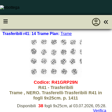
account_circle
≡
«
Trasferibili r41: 14 Trame Plan:
Trame
Codice: R41GRP29N
R41 - Trasferibili
Trame , NERO. Trasferelli-Trasferibili R41 in
fogli 9x25cm. p. 1411
38
Disponibili
fogli 9x25cm, al 03.07.2026, 05:28.
Verifica