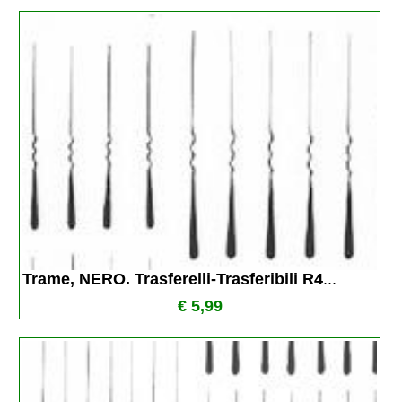
Trame, NERO. Trasferelli-Trasferibili R4
...
€ 5,99