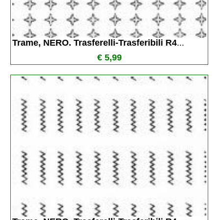
Trame, NERO. Trasferelli-Trasferibili R4
...
€ 5,99