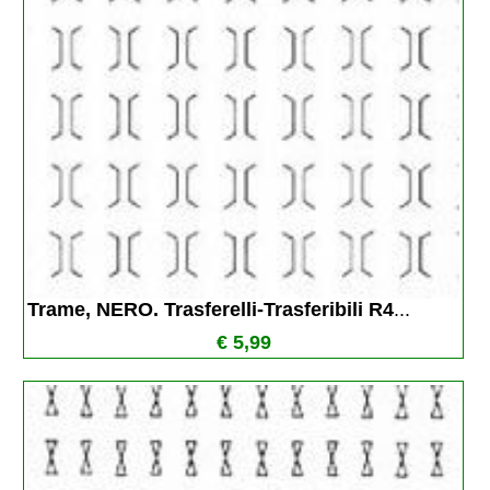
Trame, NERO. Trasferelli-Trasferibili R4
...
€ 5,99