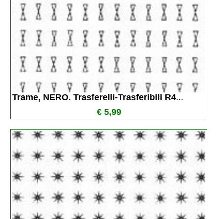
Trame, NERO. Trasferelli-Trasferibili R4
...
€ 5,99