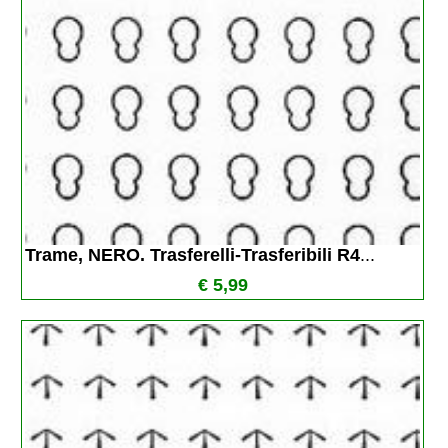
Trame, NERO. Trasferelli-Trasferibili R4
...
€ 5,99