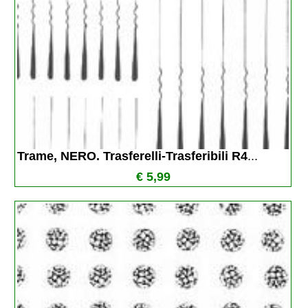
Trame, NERO. Trasferelli-Trasferibili R4
...
€ 5,99