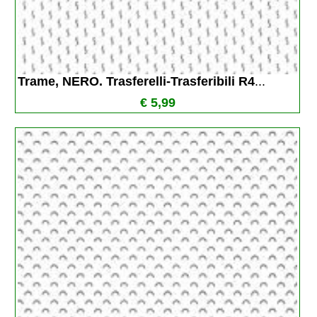
Trame, NERO. Trasferelli-Trasferibili R4
...
€ 5,99