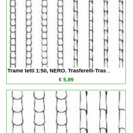
Trame tetti 1:50, NERO. Trasferelli-Tras
...
€ 5,99