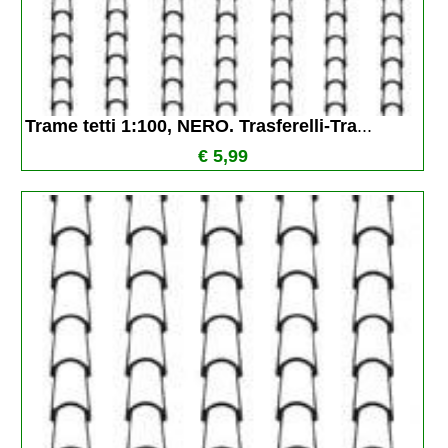
Trame tetti 1:100, NERO. Trasferelli-Tra
...
€ 5,99