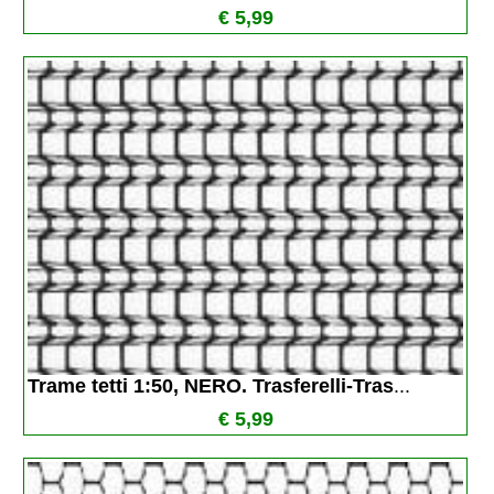
€ 5,99
Trame tetti 1:50, NERO. Trasferelli-Tras
...
€ 5,99