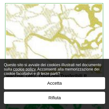
Questo sito si avvale dei cookies illustrati nel documento
sulla
cookie policy
. Acconsenti alla memorizzazione dei
cookie facoltativi e di terze parti?
Macchie, ORO. Trasferelli-Trasferibili R
...
Accetta
€ 6,26
Rifiuta