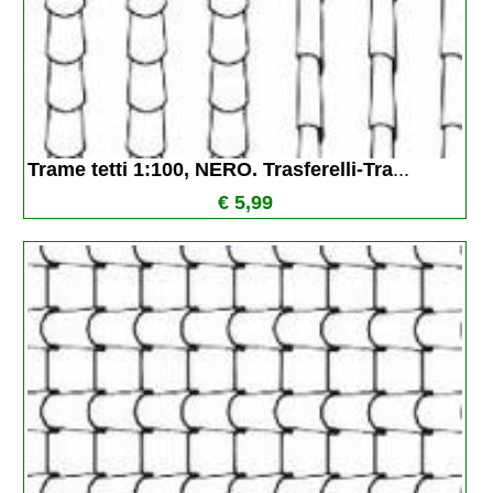
Trame tetti 1:100, NERO. Trasferelli-Tra
...
€ 5,99