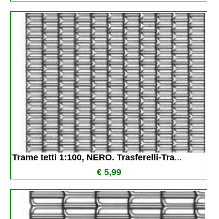
Trame tetti 1:100, NERO. Trasferelli-Tra
...
€ 5,99