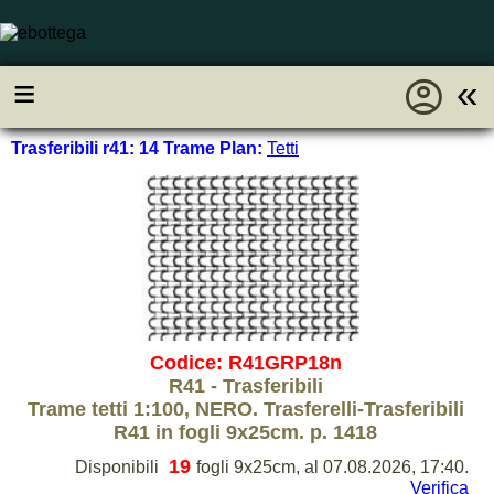
account_circle
≡
«
Trasferibili r41: 14 Trame Plan:
Tetti
Codice: R41GRP18n
R41 - Trasferibili
Trame tetti 1:100, NERO. Trasferelli-Trasferibili
R41 in fogli 9x25cm. p. 1418
19
Disponibili
fogli 9x25cm, al 07.08.2026, 17:40.
Verifica