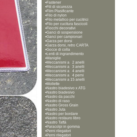
•
Fastener
•
Fili di sicurezza
•
Film Plasificante
•
Filo di nylon
•
Filo metallico per cucitrici
•
Filo per cucitura fascicoli
•
Fiocchi decorativi
•
Ganci di sospensione
•
Ganci per campionari
•
Garza per dorsi
•
Garza dorsi, retro CARTA
•
Gocce di colla
•
Lenti di ingrandimento
•
Maniglie
•
Meccanismi a   2 anelli
•
Meccanismi a   3 anelli
•
Meccanismi a   4 anelli
•
Meccanismi a   4 perni
•
Meccanismi a 15 anelli  
•
Mollette
•
Nastro biadesivo x ATG
•
Nastro biadesivo
•
Nastro da pacchi
•
Nastro di raso
•
Nastro Gross Grain
•
Nastro Juta
•
Nastro per bordare
•
Nastro restauro libro
•
Nastro Taftà
•
Paracolpi in gomma
•
Perni rilegatori
•
Perni rilegatori