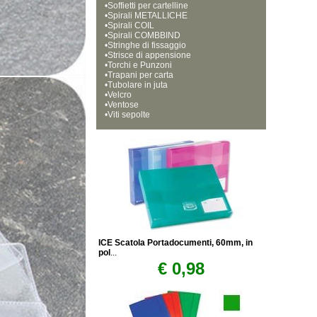
•
Soffietti per cartelline
•
Spirali METALLICHE
•
Spirali COIL
•
Spirali COMBBIND
•
Stringhe di fissaggio
•
Strisce di appensione
•
Torchi e Punzoni
•
Trapani per carta
•
Tubolare in juta
•
Velcro
•
Ventose
•
Viti sepolte
ICE Scatola Portadocumenti, 60mm, in
pol
...
€ 0,98