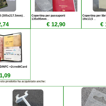
 A4 (305x217.5mm)
...
Copertina per passaporti
Copertina per lib
135x95mm
...
19x13,5
...
2,74
€ 12,90
€ 
D/NFC +2creditCard
1,09
esto prodotto ha acquistato anche: