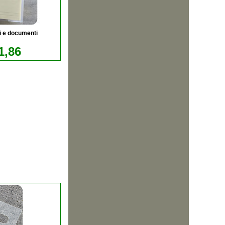
ri e documenti
1,86