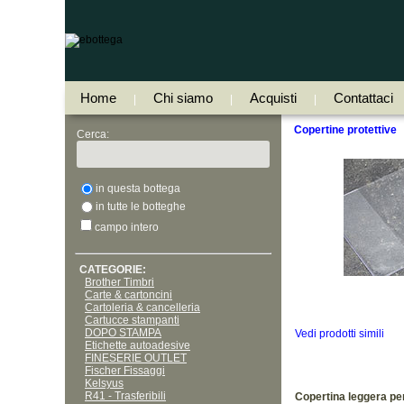
Home
Chi siamo
Acquisti
Contattaci
|
|
|
Copertine protettive
Cerca:
in questa bottega
in tutte le botteghe
campo intero
CATEGORIE:
Brother Timbri
Carte & cartoncini
Cartoleria & cancelleria
Cartucce stampanti
DOPO STAMPA
Vedi prodotti simili
Etichette autoadesive
FINESERIE OUTLET
Fischer Fissaggi
Kelsyus
R41 - Trasferibili
Copertina leggera p