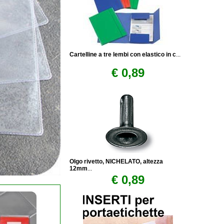
Cartelline a tre lembi con elastico in c
...
€ 0,89
Olgo rivetto, NICHELATO, altezza
12mm
...
€ 0,89