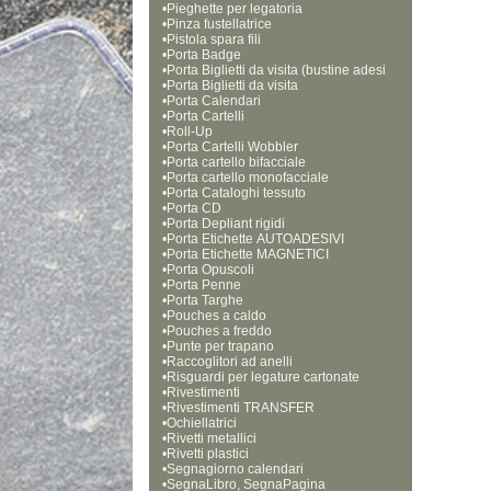
•
Pieghette per legatoria
•
Pinza fustellatrice
•
Pistola spara fili 
•
Porta Badge
•
Porta Biglietti da visita (bustine adesi
•
ve)
Porta Biglietti da visita
•
Porta Calendari
•
Porta Cartelli
•
Roll-Up
•
Porta Cartelli Wobbler
•
Porta cartello bifacciale
•
Porta cartello monofacciale
•
Porta Cataloghi tessuto
•
Porta CD
•
Porta Depliant rigidi
•
Porta Etichette AUTOADESIVI
•
Porta Etichette MAGNETICI
•
Porta Opuscoli
•
Porta Penne
•
Porta Targhe
•
Pouches a caldo
•
Pouches a freddo
•
Punte per trapano
•
Raccoglitori ad anelli
•
Risguardi per legature cartonate
•
Rivestimenti
•
Rivestimenti TRANSFER
•
Ochiellatrici
•
Rivetti metallici
•
Rivetti plastici
•
Segnagiorno calendari
•
SegnaLibro, SegnaPagina