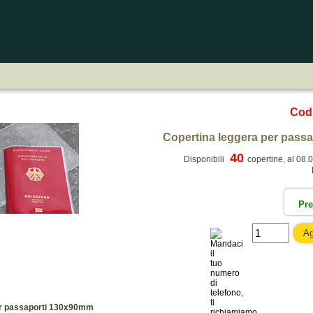
Cod
Copertina leggera per pass
40
Disponibili
copertine, al 08.
Pr
er passaporti 130x90mm