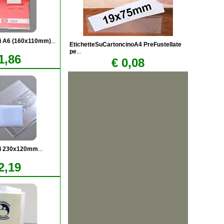
bri A6 (160x110mm)
...
EtichetteSuCartoncinoA4 PreFustellate
pe
...
1,86
€ 0,08
bri 230x120mm
...
2,19