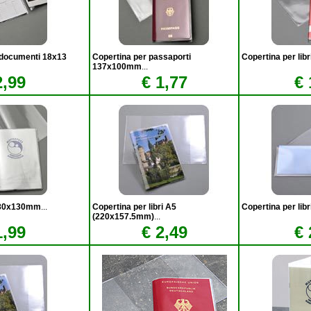
e documenti 18x13
Copertina per passaporti
Copertina per li
137x100mm
...
2,99
€ 1,77
€ 
 180x130mm
...
Copertina per libri A5
Copertina per li
(220x157.5mm)
...
1,99
€ 2,49
€ 