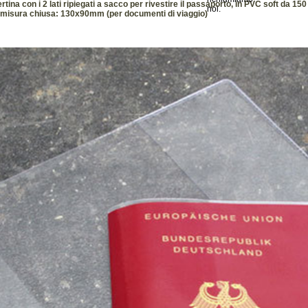
a con i 2 lati ripiegati a sacco per rivestire il passaporto, in PVC soft da 15
misura chiusa: 130x90mm (per documenti di viaggio)