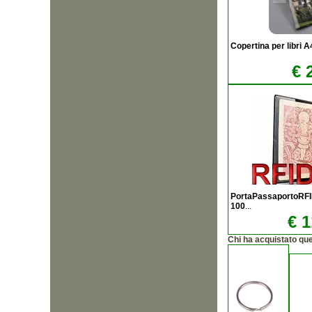
Copertina per libri
€ 
PortaPassaportoRFI
100
...
€ 1
Chi ha acquistato qu