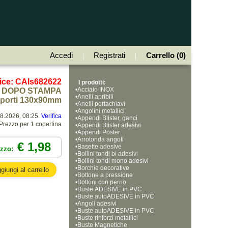
Accedi
Registrati
Carrello (0)
|
|
ice: CAIs682622
I prodotti:
•
Acciaio INOX
DOPO STAMPA
•
Anelli apribili
aporti 130x90mm
•
Anelli portachiavi
•
Angolini metallici
08.2026, 08:25.
Verifica
•
Appendi Blister, ganci
Prezzo per 1 copertina
•
Appendi Blister adesivi
•
Appendi Poster
•
Arrotonda angoli
€ 1,98
•
Basette adesive
ezzo:
•
Bollini tondi bi adesivi
•
Bollini tondi mono adesivi
•
Borchie decorative
•
Bottone a pressione
•
Bottoni con perno
•
Buste ADESIVE in PVC
•
Buste autoADESIVE in PVC
•
Angoli adesivi
•
Buste autoADESIVE in PVC
•
Buste rinforzi metallici
•
Buste Magnetiche