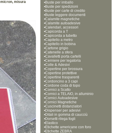
0 micron, misura
•
Buste per imballo
•
Buste per spedizioni
•
Buste per carte di credito
•
Buste leggere documenti
•
Calamite magnetiche
•
Calamite autoadesive
•
Calendari, accessori
•
Capicorda a T
•
Capicorda a tubetto
•
Capitello a metro
•
Capitello in bobina
•
Cartone grigio
•
Catenelle a sfera
•
Cavalletti porta cartelli
•
Cerniere per legatoria
•
Colle & Adesivi
•
Copertine per brossura
•
Copertine protettive
•
Copertine trasparenti
•
Cordoncino a 3 capi
•
Cordone coda di topo
•
Cornici a Scatto
•
Cornici a TELAIO, in alluminio
•
Cornici Autoadesive
•
Cornici Magnetiche 
•
Cuscinetti distanziatori
•
Dispenser per adesivi
•
Ditali in gomma di caucciù
•
Dorsetti rilega fogli
•
Elastico
•
Etichette americane con foro
•
Etichette ZEBRA