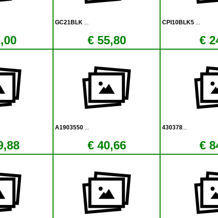
GC21BLK
...
CPI10BLK5
...
,00
€ 55,80
€ 2
A1903550
...
430378
...
9,88
€ 40,66
€ 8