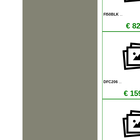
FI50BLK
...
€ 82
DFC206
...
€ 15