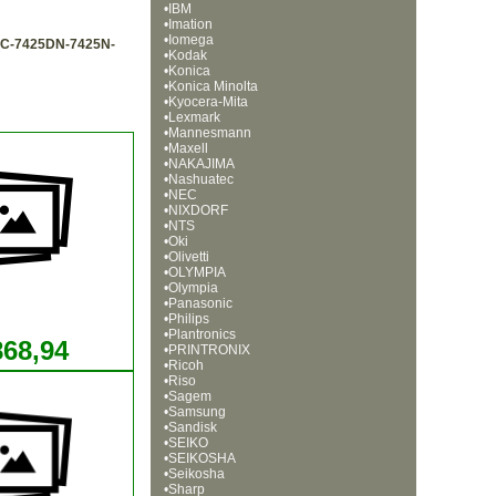
•
IBM
•
Imation
•
Iomega
C-7425DN-7425N-
•
Kodak
•
Konica
•
Konica Minolta
•
Kyocera-Mita
•
Lexmark
•
Mannesmann
•
Maxell
•
NAKAJIMA
•
Nashuatec
•
NEC
•
NIXDORF
•
NTS
•
Oki
•
Olivetti
•
OLYMPIA
•
Olympia
•
Panasonic
•
Philips
•
Plantronics
868,94
•
PRINTRONIX
•
Ricoh
•
Riso
•
Sagem
•
Samsung
•
Sandisk
•
SEIKO
•
SEIKOSHA
•
Seikosha
•
Sharp