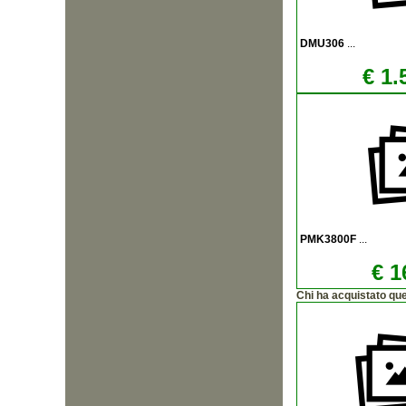
DMU306
...
€ 1.
PMK3800F
...
€ 1
Chi ha acquistato qu