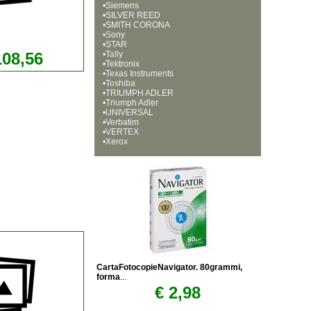
•
Siemens
•
SILVER REED
•
SMITH CORONA
•
Sony
•
STAR
108,56
•
Tally
•
Tektronix
•
Texas Instruments
•
Toshiba
•
TRIUMPH ADLER
•
Triumph Adler
•
UNIVERSAL
•
Verbatim
•
VERTEX
•
Xerox
CartaFotocopieNavigator. 80grammi,
forma
...
€ 2,98