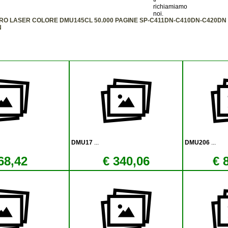
O LASER COLORE DMU145CL 50.000 PAGINE SP-C411DN-C410DN-C420DN 
N
DMU17
...
DMU206
...
68,42
€ 340,06
€ 