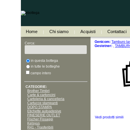
Home
Chi siamo
Acquisti
Contattaci
|
|
|
Genicom:
Tamburo l
Cerca:
Gestetner:
,
TAMBUR
in questa bottega
in tutte le botteghe
campo intero
CATEGORIE:
Brother Timbri
Carte & cartoncini
Cartoleria & cancelleria
Cartucce stampanti
DOPO STAMPA
Etichette autoadesive
FINESERIE OUTLET
Vedi prodotti simili
Fischer Fissaggi
Kelsyus
R41 - Trasferibili