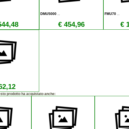
DMU5000
...
FMU70
...
544,48
€ 454,96
€ 
62,12
esto prodotto ha acquistato anche: