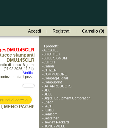
Accedi
Registrati
Carrello (0)
|
|
I prodotti:
 gesDMU145CLR
•
ALCATEL
•
BROTHER
tucce stampanti
•
BULL SIGNUM
DMU145CLR
•
C.ITOH
dio di attesa: 8 giorni
•
Canon
(07.08.2026, 11:34).
•
CITIZEN
Verifica
•
COMMODORE
confezione da 1 pezzo
•
Compaq-Digital
•
Compuprint
•
DATAPRODUCTS
•
DEC
•
DELL
•
Digital Equipment Corporation
•
Epson
I, MENO PAGHI!
•
FACIT
•
Fujitsu
•
Genicom
•
Gestetner
•
Hewlett Packard
•
HONEYWELL