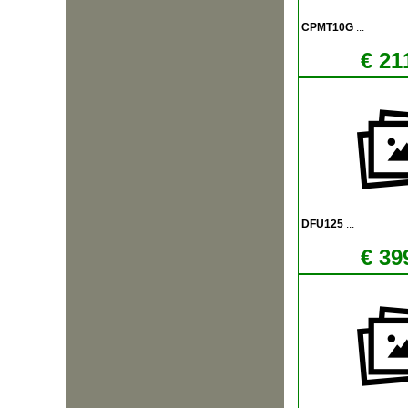
CPMT10G
...
€ 21
DFU125
...
€ 39