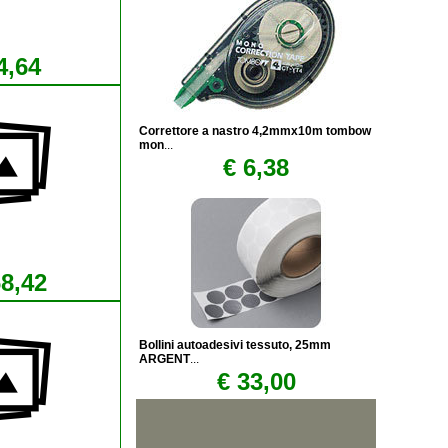
4,64
Correttore a nastro 4,2mmx10m tombow
mon
...
€ 6,38
68,42
Bollini autoadesivi tessuto, 25mm
ARGENT
...
€ 33,00