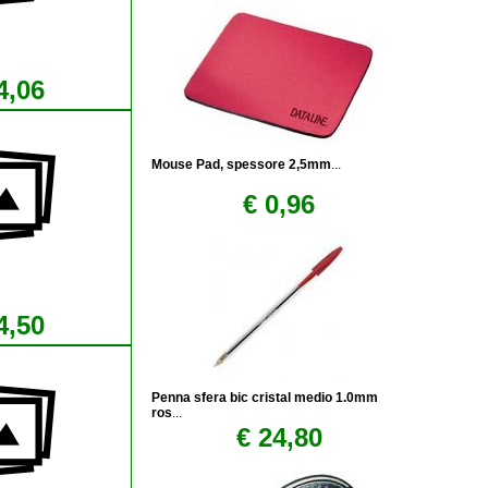
4,06
Mouse Pad, spessore 2,5mm
...
€ 0,96
4,50
Penna sfera bic cristal medio 1.0mm
ros
...
€ 24,80