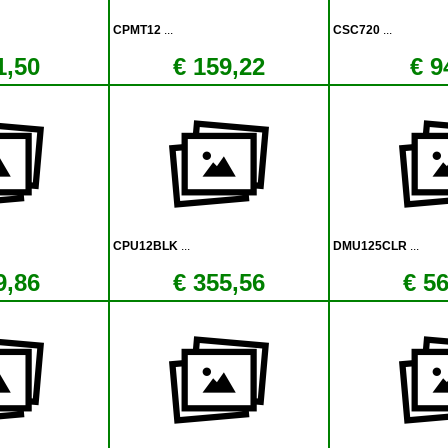
CPMT12
...
CSC720
...
1,50
€ 159,22
€ 9
CPU12BLK
...
DMU125CLR
...
9,86
€ 355,56
€ 5