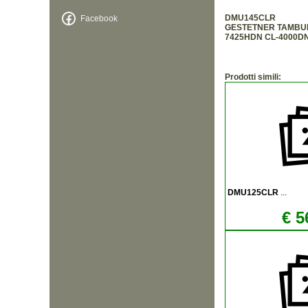
DMU145CLR
Facebook
GESTETNER TAMBUR
7425HDN CL-4000D
Prodotti simili:
DMU125CLR
...
€ 5