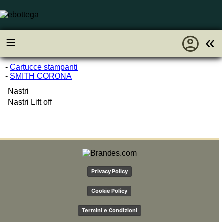
account_circle
≡
«
-
Cartucce stampanti
-
SMITH CORONA
Nastri
Nastri Lift off
Privacy Policy
Cookie Policy
Termini e Condizioni