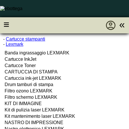
account_circle
≡
«
-
Cartucce stampanti
-
Lexmark
Banda ingrassaggio LEXMARK
Cartucce InkJet
Cartucce Toner
CARTUCCIA DI STAMPA
Cartuccia ink-jet LEXMARK
Drum tamburi di stampa
Filtro ozono LEXMARK
Filtro schermo LEXMARK
KIT DI IMMAGINE
Kit di pulizia laser LEXMARK
Kit mantenimento laser LEXMARK
NASTRO DI IMPRESSIONE
Nastro elettronico LEXMARK