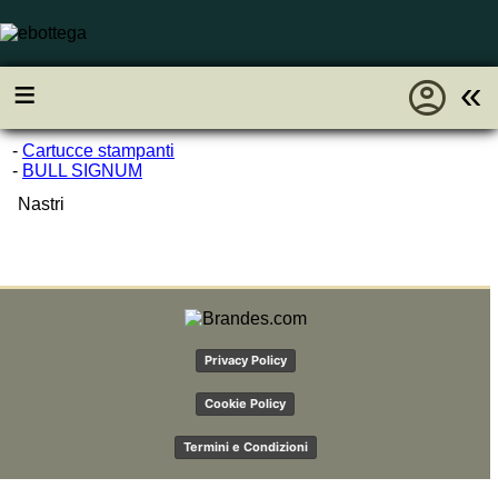
account_circle
≡
«
-
Cartucce stampanti
-
BULL SIGNUM
Nastri
Privacy Policy
Cookie Policy
Termini e Condizioni